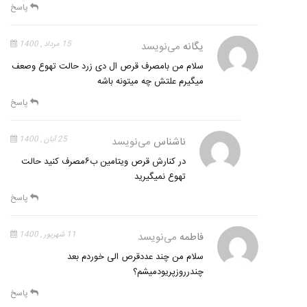
پاسخ
یگانه
می‌نویسد
15 مرداد , 1400
سلام من بامصرف قرص ال دی زرد حالت تهوع وصعف
میگیرم علتش چه میتونه باشه
پاسخ
ناشناس
می‌نویسد
25 آبان , 1400
در کنارش قرص ویتامین ب۶مصرف کنید حالت
تهوع نمیگیرید
پاسخ
فاطمه
می‌نویسد
11 شهریور , 1400
سلام من چند عددقرص الی خوردم بعد
چندرروزپریودمیشم؟
پاسخ