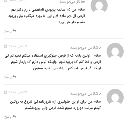
ساناز
می‌نویسد
5 مهر , 1400
سلام من ۲۵ سالمه پریودی نامنظمی دارم دکتر بهم
قرص ال دی داده الان این ۵ روزه میگذره ولی پریود
نشدم دلیلش چیه
پاسخ
ناشناس
می‌نویسد
19 تیر , 1399
سلام . اولین بارنه ک از قرص جلوگیری استفاده میکنم نمیدانم کی
قرص و قط کنم ک پریودشوم. واینکه ترس دارم ک باردار شوم
اینکه اگر قرص قط کنم . راهنمایی کنید ممنون
پاسخ
ناشناس
می‌نویسد
20 تیر , 1399
سلام من برای اواین جلوگیری ازه ۵روزقاعدگی شروع به روکین
کردم مرتب دوروزه تموم شده قرص ولی پریودنشدم
پاسخ