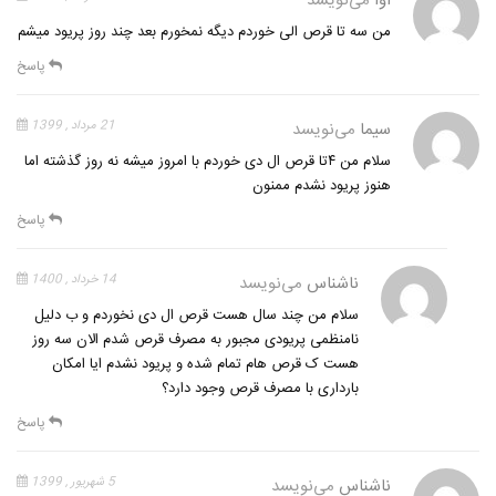
اوا
می‌نویسد
من سه تا قرص الی خوردم دیگه نمخورم بعد چند روز پریود میشم
پاسخ
سیما
می‌نویسد
21 مرداد , 1399
سلام من ۴تا قرص ال دی خوردم با امروز میشه نه روز گذشته اما
هنوز پریود نشدم ممنون
پاسخ
ناشناس
می‌نویسد
14 خرداد , 1400
سلام من چند سال هست قرص ال دی نخوردم و ب دلیل
نامنظمی پریودی مجبور به مصرف قرص شدم الان سه روز
هست ک قرص هام تمام شده و پریود نشدم ایا امکان
بارداری با مصرف قرص وجود دارد؟
پاسخ
ناشناس
می‌نویسد
5 شهریور , 1399