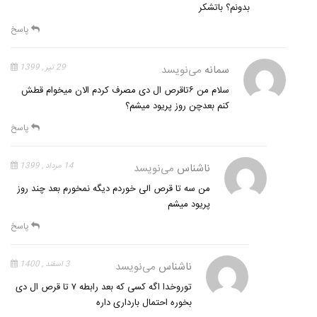
بدونم؟ باتشکر
پاسخ
سمانه
می‌نویسد
29 تیر , 1399
سلام من ۶تاقرص ال دی مصرف کردم الان میخوام قطش
کنم بعدچن روز پریود میشم؟
پاسخ
ناشناس
می‌نویسد
14 مرداد , 1399
من سه تا قرص الی خوردم دیگه نمخورم بعد چند روز
پریود میشم
پاسخ
ناشناس
می‌نویسد
3 اسفند , 1400
توروخدا اگه کسی که بعد رابطه ۷ تا قرص ال دی
بخوره احتمال بارداری داره