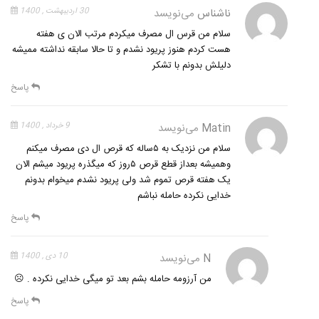
ناشناس
می‌نویسد
30 اردیبهشت , 1400
سلام من قرس ال مصرف میکردم مرتب الان ی هفته
هست کردم هنوز پریود نشدم و تا حالا سابقه نداشته ممیشه
دلیلش بدونم با تشکر
پاسخ
Matin
می‌نویسد
9 خرداد , 1400
سلام من نزدیک به ۵ساله که قرص ال دی مصرف میکنم
وهمیشه بعداز قطع قرص ۵روز که میگذره پریود میشم الان
یک هفته قرص تموم شد ولی پریود نشدم میخوام بدونم
خدایی نکرده حامله نباشم
پاسخ
N
می‌نویسد
10 دی , 1400
من آرزومه حامله بشم بعد تو میگی خدایی نکرده . ☹
پاسخ