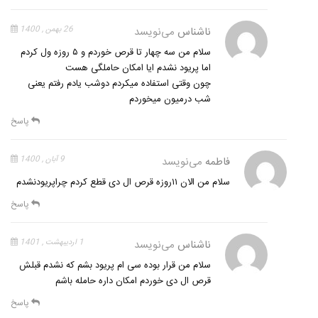
ناشناس
می‌نویسد
26 بهمن , 1400
سلام من سه چهار تا قرص خوردم و ۵ روزه ول کردم
اما پریود نشدم ایا امکان حاملگی هست
چون وقتی استفاده میکردم دوشب یادم رفتم یعنی
شب درمیون میخوردم
پاسخ
فاطمه
می‌نویسد
9 آبان , 1400
سلام من الان ۱۱روزه قرص ال دی قطع کردم چراپریودنشدم
پاسخ
ناشناس
می‌نویسد
1 اردیبهشت , 1401
سلام من قرار بوده سی ام پریود بشم که نشدم قبلش
قرص ال دی خوردم امکان داره حامله باشم
پاسخ