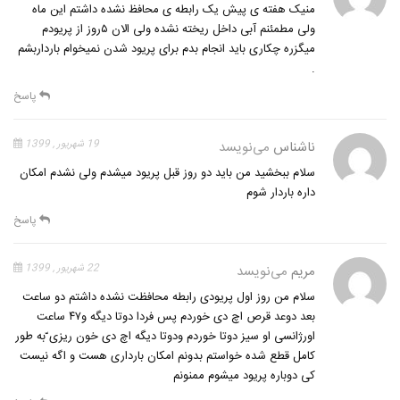
منیک هفته ی پیش یک رابطه ی محافظ نشده داشتم این ماه
ولی مطمئنم آبی داخل ریخته نشده ولی الان ۵روز از پریودم
میگزره چکاری باید انجام بدم برای پریود شدن نمیخوام بارداربشم
.
پاسخ
ناشناس
می‌نویسد
19 شهریور , 1399
سلام ببخشید من باید دو روز قبل پریود میشدم ولی نشدم امکان
داره باردار شوم
پاسخ
مریم
می‌نویسد
22 شهریور , 1399
سلام من روز اول پریودی رابطه محافظت نشده داشتم دو ساعت
بعد دوعد قرص اچ دی خوردم پس فردا دوتا دیگه و۴۷ ساعت
اورژانسی او سیز دوتا خوردم ودوتا دیگه اچ دی خون ریزی ّبه طور
کامل قطع شده خواستم بدونم امکان بارداری هست و اگه نیست
کی دوباره پریود میشوم ممنونم