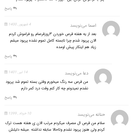
پاسخ
اسما
می‌نویسد
4 شهریور , 1400
بعد از یه هفته قرص خوردن ۳روزقرصام رو فراموش کردم
الان پریود شدم چرا تابسته کامل تموم نشده پریود میشم
زیاد هم اینکار پیش اومده
پاسخ
دعا
می‌نویسد
14 تیر , 1401
من قرص سه رنگ میخورم وقتی بسته تموم شد پریود
نشدم نمیدونم چه کار کنم وقت درد کمر دارم
پاسخ
حنانه
می‌نویسد
10 خرداد , 1399
سلام من قرص ال مصرف میکردم مرتب الان ی هفته هست ترک
کردم ولی هنوز پریود نشدم وتاحالا سابقه نداشته .میشه دلیلش