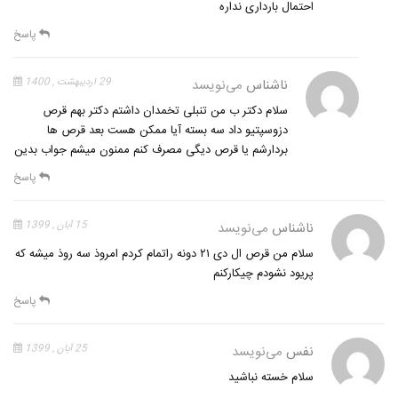
احتمال بارداری نداره
پاسخ
ناشناس
می‌نویسد
29 اردیبهشت , 1400
سلام دکتر ب من تنبلی تخمدان داشتم دکتر بهم قرص
دزوسپتیو داد سه بسته آیا ممکن هست بعد قرص ها
بردارشم یا قرص دیگی مصرف کنم ممنون میشم جواب بدین
پاسخ
ناشناس
می‌نویسد
15 آبان , 1399
سلام من قرص ال دی ۲۱ دونه راتمام کردم امروذ سه روذ میشه که
پریود نشودم چیکارکنم
پاسخ
نفس
می‌نویسد
25 آبان , 1399
سلام خسته نباشید