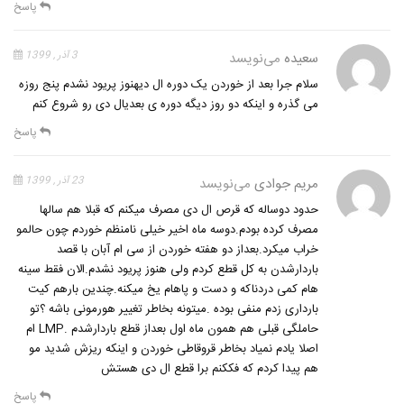
پاسخ
سعیده
می‌نویسد
3 آذر , 1399
سلام جرا بعد از خوردن یک دوره ال دیهنوز پریود نشدم پنج روزه
می گذره و اینکه دو روز دیگه دوره ی بعدیال دی رو شروع کنم
پاسخ
مریم جوادی
می‌نویسد
23 آذر , 1399
حدود دوساله که قرص ال دی مصرف میکنم که قبلا هم سالها
مصرف کرده بودم.دوسه ماه اخیر خیلی نامنظم خوردم چون حالمو
خراب میکرد.بعداز دو هفته خوردن از سی ام آبان با قصد
باردارشدن به کل قطع کردم ولی هنوز پریود نشدم.الان فقط سینه
هام کمی دردناکه و دست و پاهام یخ میکنه.چندین بارهم کیت
بارداری زدم منفی بوده .میتونه بخاطر تغییر هورمونی باشه ؟تو
حاملگی قبلی هم همون ماه اول بعداز قطع باردارشدم .LMP ام
اصلا یادم نمیاد بخاطر قروقاطی خوردن و اینکه ریزش شدید مو
هم پیدا کردم که فککنم برا قطع ال دی هستش
پاسخ