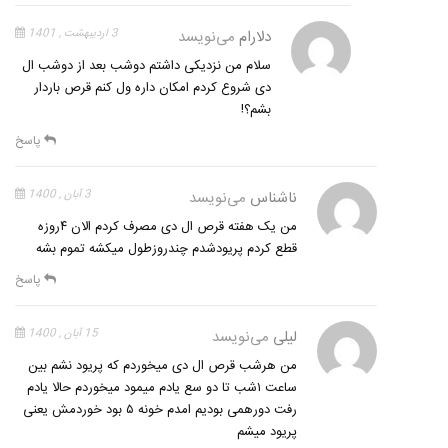
دلارام
می‌نویسد
3 اردیبهشت , 1401
سلام من نزدیکی داشتم دوشب بعد از دوشب ال
دی شروع کردم امکان داره ول کنم قرص باردار
بشم؟!
پاسخ
ناشناس
می‌نویسد
3 آبان , 1400
من یک هفته قرص ال دی مصرف کردم الان ۴روزه
قطع کردم پریودشدم چندروزطول میکشه تموم بشه
پاسخ
لیلی
می‌نویسد
15 آبان , 1400
من هرشب قرص ال دی میخوردم که پریود نشم بین
ساعت ۱شب تا دو سع یادم میمود میخوردم حالا یادم
رفت دورهمی بودیم امدم خونه ۵ بود خوردمش یعنی
پریود میشم