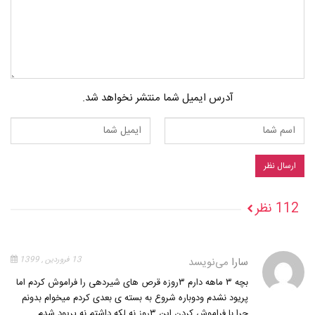
آدرس ایمیل شما منتشر نخواهد شد.
112 نظر
سارا
می‌نویسد
13 فروردین , 1399
بچه ۳ ماهه دارم ۳روزه قرص های شیردهی را فراموش کردم اما
پریود نشدم ودوباره شروع به بسته ی بعدی کردم میخوام بدونم
چرا با فراموش کردن این ۳روز نه لکه داشتم نه پریود شدم