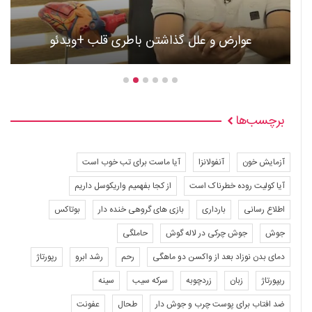
عوارض و علل گذاشتن باطری قلب +ویدئو
برچسب‌ها
آزمایش خون
آنفولانزا
آیا ماست برای تب خوب است
آیا کولیت روده خطرناک است
از کجا بفهمیم واریکوسل داریم
اطلاع رسانی
بارداری
بازی های گروهی خنده دار
بوتاکس
جوش
جوش چرکی در لاله گوش
حاملگی
دمای بدن نوزاد بعد از واکسن دو ماهگی
رحم
رشد ابرو
رپورتاژ
ریپورتاژ
زبان
زردچوبه
سرکه سیب
سینه
ضد افتاب برای پوست چرب و جوش دار
طحال
عفونت