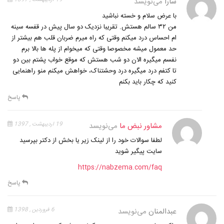
سارا
می‌نویسد
با عرض سلام و خسته نباشید
من ۳۲ سالم هستش. تقریبا نزدیک دو سال پیش در قفسه سینه
ام احساس درد میکنم وقتی که راه میرم ضربان قلب هم بیشتر از
حد معمول میشه مخصوصا وقتی که میخوام از پله ها بالا برم
نفسم میگیره الان دو شب هستش که موقع خواب پشتم بین دو
تا کتفم درد میگیره درد وحشتناک، خواهش میکنم منو راهنمایی
کنید که چکار باید بکنم
پاسخ
مشاور نبض ما
می‌نویسد
19 اردیبهشت , 1397
لطفا سوالات خود را از لینک زیر یا بخش از دکتر بپرسید
سایت پیگیر شوید
https://nabzema.com/faq
پاسخ
عبدالمنان
می‌نویسد
6 فروردین , 1398