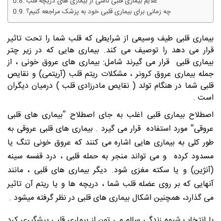
علایم بیماری قلبی ناشی از بیماری های دریچه قلب
چه زمانی برای بیماری قلبی خود به پزشک مراجعه کنیم؟
بیماری قلبی طیف وسیعی از شرایطی که قلب شما را تحت تاثیر
قرار می دهد را توصیف می کند. بیماری هایی که در زیر چتر
بیماری قلبی قرار می گیرند شامل: بیماری های عروق خونی ، از
جمله بیماری عروق کرونر ، مشکلات ریتم قلب (آریتمی) و نقایص
قلبی شما در هنگام تولد ( نقایص مادرزادی قلب ) درمیان دیگران
است .
اصطلاح بیماری قلبی اغلب به جای اصطلاح “بیماری های قلبی
عروقی” مورد استفاده قرار می گیرد . بیماری های قلبی عروقی به
طور کلی به بیماری هایی اشاره می کنند که عروق خونی تنگ یا
مسدود کرده و می تواند منجر به حمله قلبی ، درد قفسه سینه
(آنژین) و یا سکته مغزی شود. دیگر بیماری های قلبی ، مانند
آنهایی که بر روی عضله قلب شما ، دریچه ها و یا ریتم آن تاثیر
می گذارد، همچنین اشکال بیماری های قلبی در نظر گرفته میشود .
با انتخاب شیوه زندگی سالم می تون از بیماری قلبی پیشگیری کرد