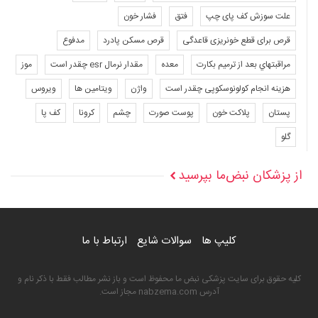
علت سوزش کف پای چپ
فتق
فشار خون
قرص برای قطع خونریزی قاعدگی
قرص مسکن پادرد
مدفوع
مراقبتهاي بعد از ترميم بكارت
معده
مقدار نرمال esr چقدر است
موز
هزینه انجام کولونوسکوپی چقدر است
واژن
ویتامین ها
ویروس
پستان
پلاکت خون
پوست صورت
چشم
کرونا
کف پا
گلو
از پزشکان نبض‌ما بپرسید
کلیپ ها
سوالات شایع
ارتباط با ما
کلیه حقوق برای سایت پزشکی نبض ما محفوظ است و باز نشر مطالب فقط با ذکر نام و
آدرس nabzema.com مجاز است.