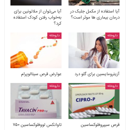
آیا استفاده از مکمل جلبک در
آیا می‌توان از ملاتونین برای
درمان بیماری ها موثر است؟
به‌خواب رفتن کودک استفاده
کرد؟
داروخانه
داروخانه
آزیترومایسین برای گلو درد
عوارض قرص سیتالوپرام
داروخانه
داروخانه
قرص سیپروفلوکساسین
تاوانکس لووفلوکساسین ۷۵۰