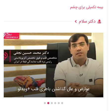
بیمه تکمیلی برای چشم
دکتر سلام
عوارض و علل گذاشتن باطری قلب +ویدئو