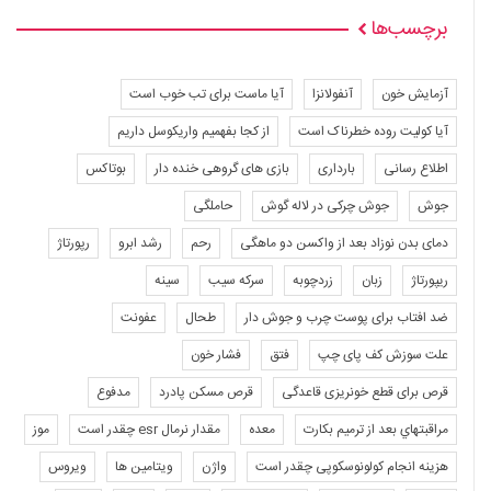
برچسب‌ها
آزمایش خون
آنفولانزا
آیا ماست برای تب خوب است
آیا کولیت روده خطرناک است
از کجا بفهمیم واریکوسل داریم
اطلاع رسانی
بارداری
بازی های گروهی خنده دار
بوتاکس
جوش
جوش چرکی در لاله گوش
حاملگی
دمای بدن نوزاد بعد از واکسن دو ماهگی
رحم
رشد ابرو
رپورتاژ
ریپورتاژ
زبان
زردچوبه
سرکه سیب
سینه
ضد افتاب برای پوست چرب و جوش دار
طحال
عفونت
علت سوزش کف پای چپ
فتق
فشار خون
قرص برای قطع خونریزی قاعدگی
قرص مسکن پادرد
مدفوع
مراقبتهاي بعد از ترميم بكارت
معده
مقدار نرمال esr چقدر است
موز
هزینه انجام کولونوسکوپی چقدر است
واژن
ویتامین ها
ویروس