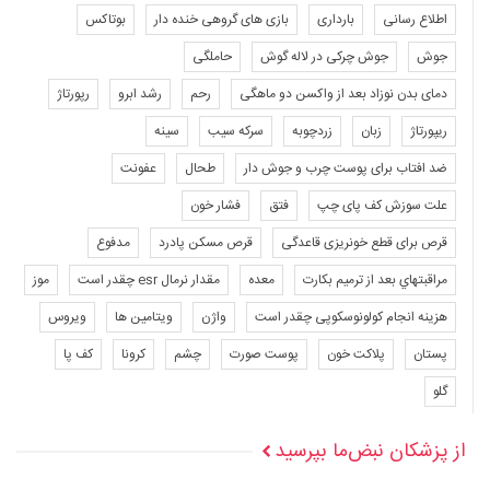
اطلاع رسانی
بارداری
بازی های گروهی خنده دار
بوتاکس
جوش
جوش چرکی در لاله گوش
حاملگی
دمای بدن نوزاد بعد از واکسن دو ماهگی
رحم
رشد ابرو
رپورتاژ
ریپورتاژ
زبان
زردچوبه
سرکه سیب
سینه
ضد افتاب برای پوست چرب و جوش دار
طحال
عفونت
علت سوزش کف پای چپ
فتق
فشار خون
قرص برای قطع خونریزی قاعدگی
قرص مسکن پادرد
مدفوع
مراقبتهاي بعد از ترميم بكارت
معده
مقدار نرمال esr چقدر است
موز
هزینه انجام کولونوسکوپی چقدر است
واژن
ویتامین ها
ویروس
پستان
پلاکت خون
پوست صورت
چشم
کرونا
کف پا
گلو
از پزشکان نبض‌ما بپرسید