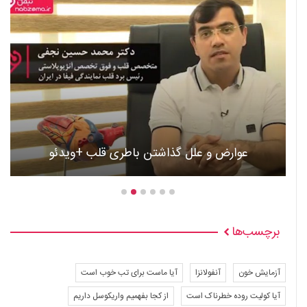
عوارض و علل گذاشتن باطری قلب +ویدئو
برچسب‌ها
آزمایش خون
آنفولانزا
آیا ماست برای تب خوب است
آیا کولیت روده خطرناک است
از کجا بفهمیم واریکوسل داریم