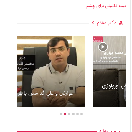
بیمه تکمیلی برای چشم
دکتر سلام
عوارض و علل گذاشتن باطری قلب +ویدئو
برچسب‌ها