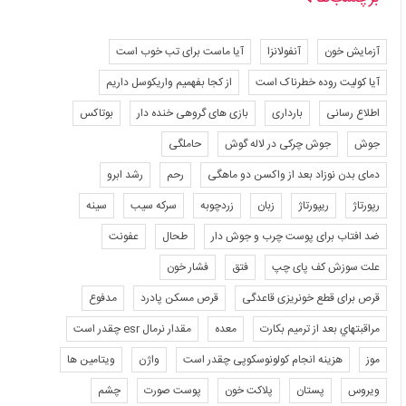
آزمایش خون
آنفولانزا
آیا ماست برای تب خوب است
آیا کولیت روده خطرناک است
از کجا بفهمیم واریکوسل داریم
اطلاع رسانی
بارداری
بازی های گروهی خنده دار
بوتاکس
جوش
جوش چرکی در لاله گوش
حاملگی
دمای بدن نوزاد بعد از واکسن دو ماهگی
رحم
رشد ابرو
رپورتاژ
ریپورتاژ
زبان
زردچوبه
سرکه سیب
سینه
ضد افتاب برای پوست چرب و جوش دار
طحال
عفونت
علت سوزش کف پای چپ
فتق
فشار خون
قرص برای قطع خونریزی قاعدگی
قرص مسکن پادرد
مدفوع
مراقبتهاي بعد از ترميم بكارت
معده
مقدار نرمال esr چقدر است
موز
هزینه انجام کولونوسکوپی چقدر است
واژن
ویتامین ها
ویروس
پستان
پلاکت خون
پوست صورت
چشم