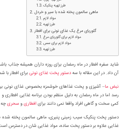
طرز تهیه پنکیک
ماهی سالمون پخته شده با سیر و خردل
مواد لازم
طرز تهیه
گلوریای مرغ یک غذای نونی برای افطار
مواد لازم برای گلوریای مرغ
مواد لازم برای سس
طرز تهیه
شاید سفره افطار در ماه رمضان برای روزه داران همیشه جذاب باشد،
آن داد. در این مقاله با سه
دستور پخت غذای نونی
برای افطار با شم
نبض ما
– آشپزی و پخت غذاهای خوشمزه بخصوص غذای نونی برای ا
رسد اما در ماه رمضان به دلیل منظم بودن برنامه غذایی افطار
سلی +ویدئو
زگیل تناسلی از تشخیص تا درمان +ویدئو
کمی سخت و گاهی افراد واقعا نمی دانند برای
افطاری
و
سحری
چه غ
دستور پخت پنکیک سیب زمینی پنیری، ماهی سالمون پخته شده با 
غذایی علاوه بر دستور پخت ساده، مواد غذایی شان در دسترس است