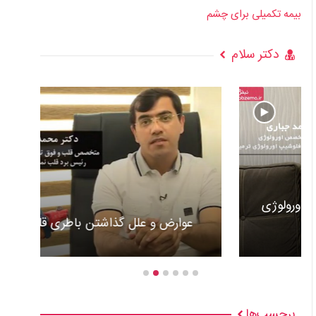
بیمه تکمیلی برای چشم
دکتر سلام
عوارض و علل گذاشتن باطری قلب +ویدئو
برچسب‌ها