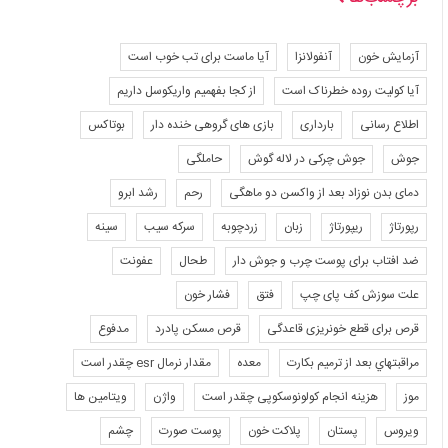
آزمایش خون
آنفولانزا
آیا ماست برای تب خوب است
آیا کولیت روده خطرناک است
از کجا بفهمیم واریکوسل داریم
اطلاع رسانی
بارداری
بازی های گروهی خنده دار
بوتاکس
جوش
جوش چرکی در لاله گوش
حاملگی
دمای بدن نوزاد بعد از واکسن دو ماهگی
رحم
رشد ابرو
رپورتاژ
ریپورتاژ
زبان
زردچوبه
سرکه سیب
سینه
ضد افتاب برای پوست چرب و جوش دار
طحال
عفونت
علت سوزش کف پای چپ
فتق
فشار خون
قرص برای قطع خونریزی قاعدگی
قرص مسکن پادرد
مدفوع
مراقبتهاي بعد از ترميم بكارت
معده
مقدار نرمال esr چقدر است
موز
هزینه انجام کولونوسکوپی چقدر است
واژن
ویتامین ها
ویروس
پستان
پلاکت خون
پوست صورت
چشم