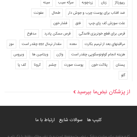
ریپورتاژ
زبان
زردچوبه
سرکه سیب
سینه
ضد افتاب برای پوست چرب و جوش دار
طحال
عفونت
علت سوزش کف پای چپ
فتق
فشار خون
قرص برای قطع خونریزی قاعدگی
قرص مسکن پادرد
مدفوع
مراقبتهاي بعد از ترميم بكارت
معده
مقدار نرمال esr چقدر است
موز
هزینه انجام کولونوسکوپی چقدر است
واژن
ویتامین ها
ویروس
پستان
پلاکت خون
پوست صورت
چشم
کرونا
کف پا
گلو
از پزشکان نبض‌ما بپرسید
کلیپ ها
سوالات شایع
ارتباط با ما
کلیه حقوق برای سایت پزشکی نبض ما محفوظ است و باز نشر مطالب فقط با ذکر نام و