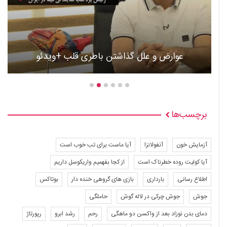
عوارض و علل گذاشتن باطری قلب +ویدئو
برچسب‌ها
آزمایش خون
آنفولانزا
آیا ماست برای تب خوب است
آیا کولیت روده خطرناک است
از کجا بفهمیم واریکوسل داریم
اطلاع رسانی
بارداری
بازی های گروهی خنده دار
بوتاکس
جوش
جوش چرکی در لاله گوش
حاملگی
دمای بدن نوزاد بعد از واکسن دو ماهگی
رحم
رشد ابرو
رپورتاژ