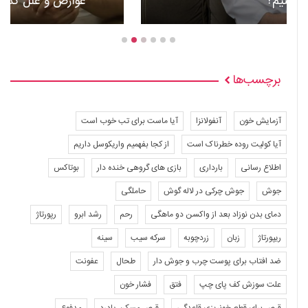
عوارض و علل گذاشتن باطری قلب +ویدئو
برچسب‌ها
آزمایش خون
آنفولانزا
آیا ماست برای تب خوب است
آیا کولیت روده خطرناک است
از کجا بفهمیم واریکوسل داریم
اطلاع رسانی
بارداری
بازی های گروهی خنده دار
بوتاکس
جوش
جوش چرکی در لاله گوش
حاملگی
دمای بدن نوزاد بعد از واکسن دو ماهگی
رحم
رشد ابرو
رپورتاژ
ریپورتاژ
زبان
زردچوبه
سرکه سیب
سینه
ضد افتاب برای پوست چرب و جوش دار
طحال
عفونت
علت سوزش کف پای چپ
فتق
فشار خون