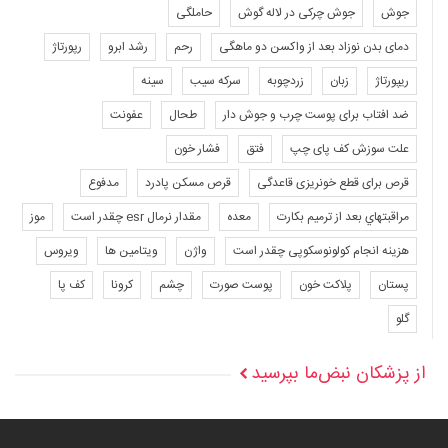
جوش
جوش چرکی در لاله گوش
حاملگی
دمای بدن نوزاد بعد از واکسن دو ماهگی
رحم
رشد ابرو
رپورتاژ
ریپورتاژ
زبان
زردچوبه
سرکه سیب
سینه
ضد افتاب برای پوست چرب و جوش دار
طحال
عفونت
علت سوزش کف پای چپ
فتق
فشار خون
قرص برای قطع خونریزی قاعدگی
قرص مسکن پادرد
مدفوع
مراقبتهاي بعد از ترميم بكارت
معده
مقدار نرمال esr چقدر است
موز
هزینه انجام کولونوسکوپی چقدر است
واژن
ویتامین ها
ویروس
پستان
پلاکت خون
پوست صورت
چشم
کرونا
کف پا
گلو
از پزشکان نبض‌ما بپرسید