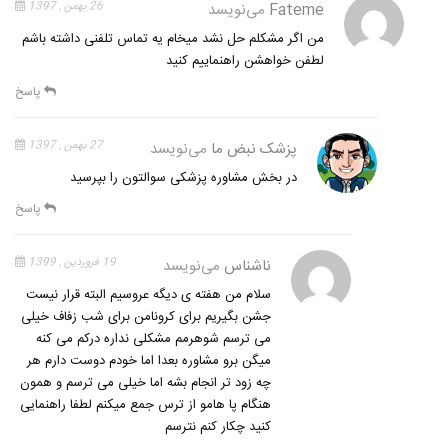
Fateme
می‌نویسد
26 بهمن , 1397
من اگر مشکلم حل نشد میخام یه تماس تلفنی داشته باشم
لطفن خواهشن راهنماییم کنید
پاسخ
پزشک نبض ما
می‌نویسد
27 بهمن , 1397
در بخش مشاوره پزشکی سوالتون را بپرسید
پاسخ
ناشناس
می‌نویسد
19 فروردین , 1399
سلام من هفته ی دیگه عروسیم البته قرار نیست
جشن بگیریم برای کرونامن برای شب زفاف خیلی
می ترسم شوهرمم مشکلی نداره درکم می کنه
میگن برو مشاوره بعدا اما خودم دوست دارم هر
چه زود تر انجام بشه اما خیلی می ترسم و همون
هنگام پا هامو از ترس جمع میکنم لطفا راهنمایی
کنید چکار کنم نترسم