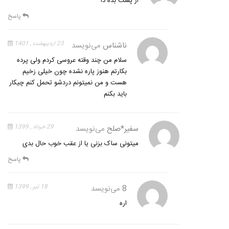
از پشت بده دا
پاسخ
ناشناس
می‌نویسد
23 اردیبهشت , 1401
سلام من چند وقته عروسی کردم ولی پرده
بکارتم هنوز پاره نشده چون خیلی زخیم
هست و من نمیتونم دردشو تحمل کنم چیکار
باید بکنم
سفیر*صلح
می‌نویسد
29 خرداد , 1399
میتونی ساک بزنی یا از عقب خوب حال بدی
پاسخ
8
می‌نویسد
18 تیر , 1399
اره