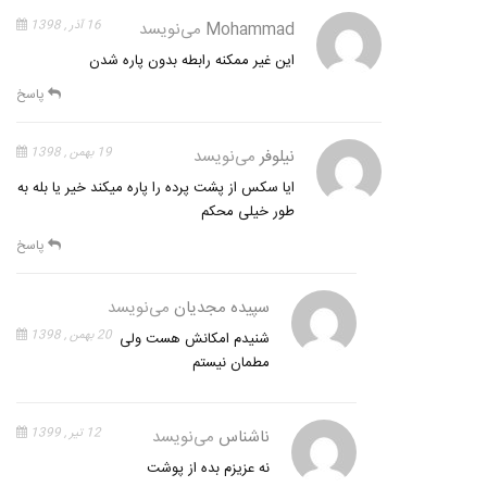
Mohammad
می‌نویسد
16 آذر , 1398
این غیر ممکنه رابطه بدون پاره شدن
پاسخ
نیلوفر
می‌نویسد
19 بهمن , 1398
ایا سکس از پشت پرده را پاره میکند خیر یا بله به
طور خیلی محکم
پاسخ
سپیده مجدیان
می‌نویسد
20 بهمن , 1398
شنیدم امکانش هست ولی
مطمان نیستم
ناشناس
می‌نویسد
12 تیر , 1399
نه عزیزم بده از پوشت