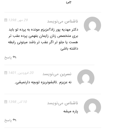
چی
ناشناس
می‌نویسد
29 مهر , 1398
دکتر مهدیه پور زاد؟عزیزم مونده به پرده تو باید
بری متخصص زنان زایمان بفهمی پرده عقب تر
هست یا جلو تر اگر عقب تر باشد میتونی رابطه
داشته باشی
پاسخ
نسرین
می‌نویسد
20 فروردین , 1401
نه عزیزم .تاابشونریزه توبچه دارنمیشی.
ناشناس
می‌نویسد
10 آذر , 1398
پاره میشه
پاسخ