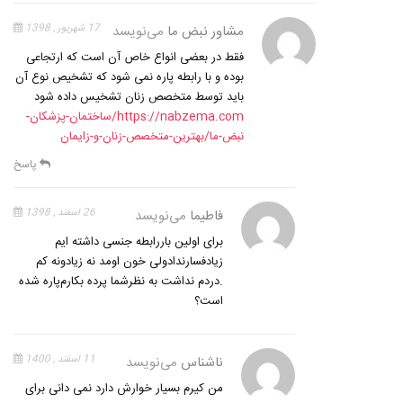
مشاور نبض ما
می‌نویسد
17 شهریور , 1398
فقط در بعضی انواع خاص آن است که ارتجاعی
بوده و با رابطه پاره نمی شود که تشخیص نوع آن
باید توسط متخصص زنان تشخیس داده شود
https://nabzema.com/ساختمان-پزشکان-
نبض-ما/بهترین-متخصص-زنان-و-زایمان
پاسخ
فاطیما
می‌نویسد
26 اسفند , 1398
برای اولین باررابطه جنسی داشته ایم‌
زیادفسارندادولی خون اومد نه زیادونه کم
.دردم نداشت به نظرشما پرده بکارم‌پاره شده
است؟
ناشناس
می‌نویسد
11 اسفند , 1400
من کیرم بسیار خوارش دارد نمی دانی برای