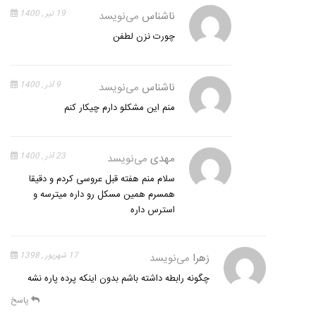
ناشناس
می‌نویسد
19 تیر , 1400
چورت نزن لطفن
ناشناس
می‌نویسد
9 آذر , 1400
منم این مشکلو دارم چیکار کنم
مهدی
می‌نویسد
23 آذر , 1400
سلام منم هفته قبل عروسی کردم و دقیقا
همسرم همین مسکل رو داره میترسه و
استرس داره
زهرا
می‌نویسد
17 شهریور , 1398
چگونه رابطه داشته باشم بدون اینکه پرده پاره نشه
پاسخ