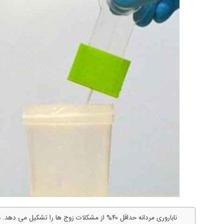
ناباروری مردانه حداقل ۴۰% از مشکلات زوج ها را تش