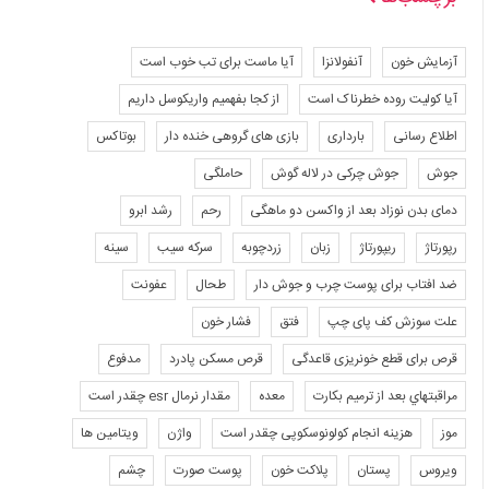
آزمایش خون
آنفولانزا
آیا ماست برای تب خوب است
آیا کولیت روده خطرناک است
از کجا بفهمیم واریکوسل داریم
اطلاع رسانی
بارداری
بازی های گروهی خنده دار
بوتاکس
جوش
جوش چرکی در لاله گوش
حاملگی
دمای بدن نوزاد بعد از واکسن دو ماهگی
رحم
رشد ابرو
رپورتاژ
ریپورتاژ
زبان
زردچوبه
سرکه سیب
سینه
ضد افتاب برای پوست چرب و جوش دار
طحال
عفونت
علت سوزش کف پای چپ
فتق
فشار خون
قرص برای قطع خونریزی قاعدگی
قرص مسکن پادرد
مدفوع
مراقبتهاي بعد از ترميم بكارت
معده
مقدار نرمال esr چقدر است
موز
هزینه انجام کولونوسکوپی چقدر است
واژن
ویتامین ها
ویروس
پستان
پلاکت خون
پوست صورت
چشم