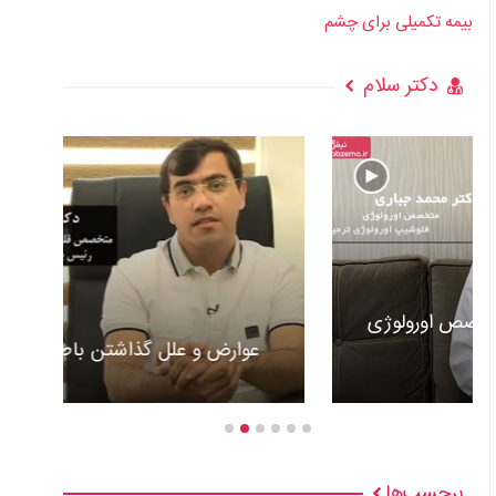
بیمه تکمیلی برای چشم
دکتر سلام
عوارض و علل گذاشتن باطری قلب +ویدئو
برچسب‌ها