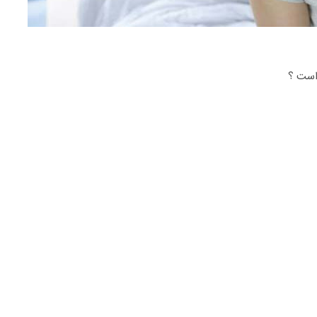
 است ؟