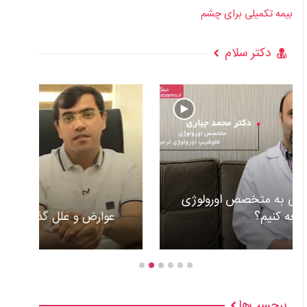
بیمه تکمیلی برای چشم
دکتر سلام
عوارض و علل گذاشتن باطری قلب +ویدئو
برچسب‌ها