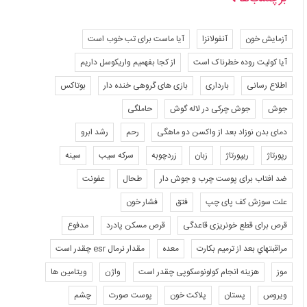
آزمایش خون
آنفولانزا
آیا ماست برای تب خوب است
آیا کولیت روده خطرناک است
از کجا بفهمیم واریکوسل داریم
اطلاع رسانی
بارداری
بازی های گروهی خنده دار
بوتاکس
جوش
جوش چرکی در لاله گوش
حاملگی
دمای بدن نوزاد بعد از واکسن دو ماهگی
رحم
رشد ابرو
رپورتاژ
ریپورتاژ
زبان
زردچوبه
سرکه سیب
سینه
ضد افتاب برای پوست چرب و جوش دار
طحال
عفونت
علت سوزش کف پای چپ
فتق
فشار خون
قرص برای قطع خونریزی قاعدگی
قرص مسکن پادرد
مدفوع
مراقبتهاي بعد از ترميم بكارت
معده
مقدار نرمال esr چقدر است
موز
هزینه انجام کولونوسکوپی چقدر است
واژن
ویتامین ها
ویروس
پستان
پلاکت خون
پوست صورت
چشم