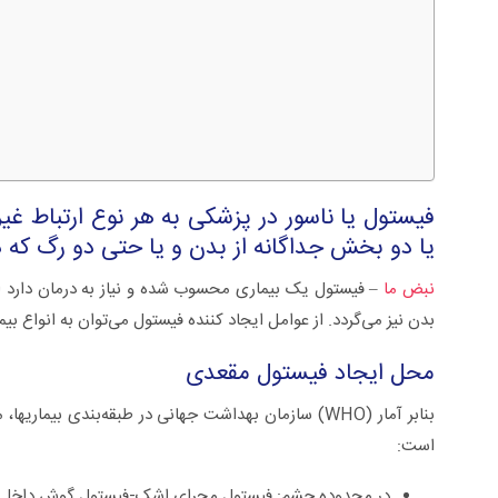
فیستول یا ناسور در پزشکی به هر نوع ارتباط غی
یا دو بخش جداگانه از بدن و یا حتی دو رگ که د
نبض ما
– فیستول یک بیماری محسوب شده و نیاز به درمان دارد الب
بدن نیز می‌گردد. از عوامل ایجاد کننده فیستول می‌توان به انواع بیماریها٫ مداخلات و درمانهای پزشکی و همچنین انواع تروما 
سلی +ویدئو
زگیل تناسلی از تشخیص تا درمان +ویدئو
محل ایجاد فیستول مقعدی
بنابر آمار (WHO) سازمان بهداشت جهانی در طبقه‌بندی ب
است:
در محدوده چشم: فیستول مجرای اشک-فیستول گوش داخلی