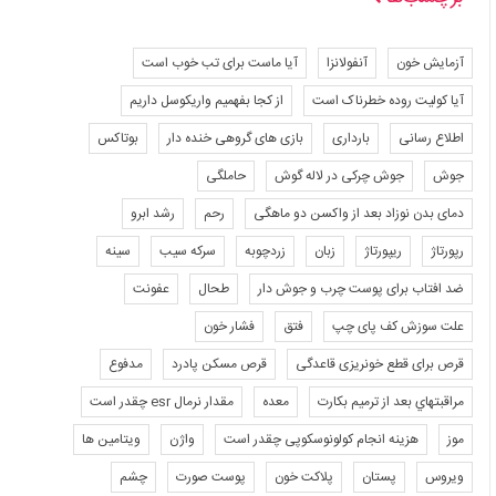
آزمایش خون
آنفولانزا
آیا ماست برای تب خوب است
آیا کولیت روده خطرناک است
از کجا بفهمیم واریکوسل داریم
اطلاع رسانی
بارداری
بازی های گروهی خنده دار
بوتاکس
جوش
جوش چرکی در لاله گوش
حاملگی
دمای بدن نوزاد بعد از واکسن دو ماهگی
رحم
رشد ابرو
رپورتاژ
ریپورتاژ
زبان
زردچوبه
سرکه سیب
سینه
ضد افتاب برای پوست چرب و جوش دار
طحال
عفونت
علت سوزش کف پای چپ
فتق
فشار خون
قرص برای قطع خونریزی قاعدگی
قرص مسکن پادرد
مدفوع
مراقبتهاي بعد از ترميم بكارت
معده
مقدار نرمال esr چقدر است
موز
هزینه انجام کولونوسکوپی چقدر است
واژن
ویتامین ها
ویروس
پستان
پلاکت خون
پوست صورت
چشم