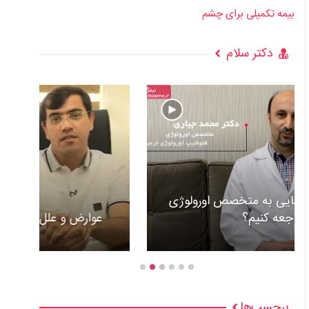
بیمه تکمیلی برای چشم
دکتر سلام
عوارض و علل گذاشتن باطری قلب +ویدئو
برچسب‌ها