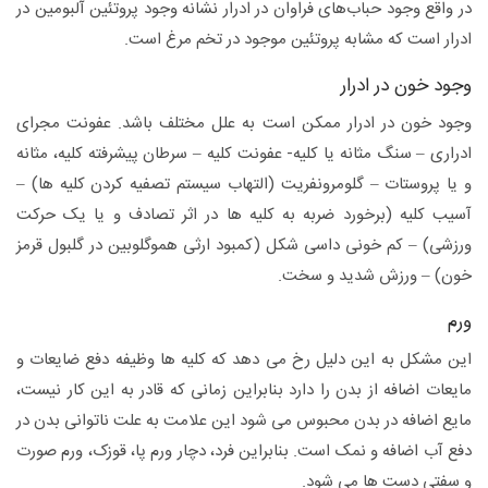
در واقع وجود حباب‌های فراوان در ادرار نشانه وجود پروتئین آلبومین در
ادرار است که مشابه پروتئین موجود در تخم‌ مرغ است.
وجود خون در ادرار
وجود خون در ادرار ممکن است به علل مختلف باشد. عفونت مجرای
ادراری – سنگ مثانه یا کلیه- عفونت کلیه – سرطان پیشرفته کلیه، مثانه
و یا پروستات – گلومرونفریت (التهاب سیستم تصفیه کردن کلیه ها) –
آسیب کلیه (برخورد ضربه به کلیه ها در اثر تصادف و یا یک حرکت
ورزشی) – کم خونی داسی شکل (کمبود ارثی هموگلوبین در گلبول قرمز
خون) – ورزش شدید و سخت.
ورم
این مشکل به این دلیل رخ می دهد که کلیه ها وظیفه دفع ضایعات و
مایعات اضافه از بدن را دارد بنابراین زمانی که قادر به این کار نیست،
مایع اضافه در بدن محبوس می شود این علامت به علت ناتوانی بدن در
دفع آب اضافه و نمک است. بنابراین فرد، دچار ورم پا، قوزک، ورم صورت
و سفتی دست ها می شود.