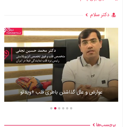
دکتر سلام
عوارض و علل گذاشتن باطری قلب +ویدئو
برچسب‌ها