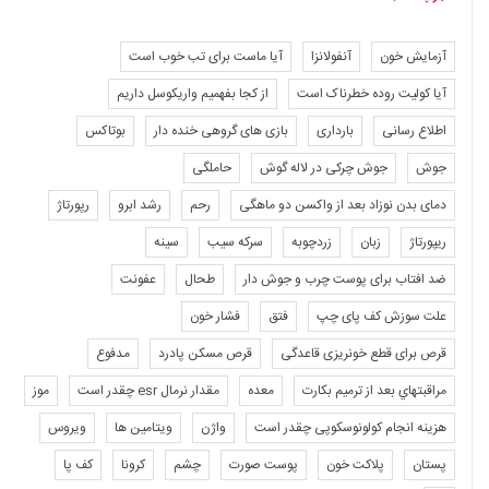
آزمایش خون
آنفولانزا
آیا ماست برای تب خوب است
آیا کولیت روده خطرناک است
از کجا بفهمیم واریکوسل داریم
اطلاع رسانی
بارداری
بازی های گروهی خنده دار
بوتاکس
جوش
جوش چرکی در لاله گوش
حاملگی
دمای بدن نوزاد بعد از واکسن دو ماهگی
رحم
رشد ابرو
رپورتاژ
ریپورتاژ
زبان
زردچوبه
سرکه سیب
سینه
ضد افتاب برای پوست چرب و جوش دار
طحال
عفونت
علت سوزش کف پای چپ
فتق
فشار خون
قرص برای قطع خونریزی قاعدگی
قرص مسکن پادرد
مدفوع
مراقبتهاي بعد از ترميم بكارت
معده
مقدار نرمال esr چقدر است
موز
هزینه انجام کولونوسکوپی چقدر است
واژن
ویتامین ها
ویروس
پستان
پلاکت خون
پوست صورت
چشم
کرونا
کف پا