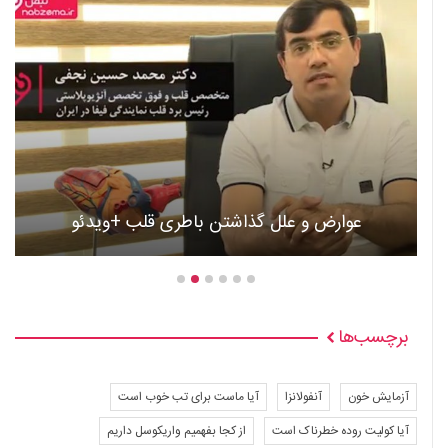
عوارض و علل گذاشتن باطری قلب +ویدئو
برچسب‌ها
آزمایش خون
آنفولانزا
آیا ماست برای تب خوب است
آیا کولیت روده خطرناک است
از کجا بفهمیم واریکوسل داریم