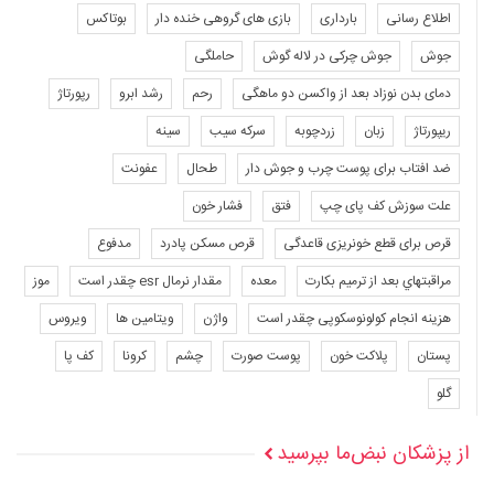
اطلاع رسانی
بارداری
بازی های گروهی خنده دار
بوتاکس
جوش
جوش چرکی در لاله گوش
حاملگی
دمای بدن نوزاد بعد از واکسن دو ماهگی
رحم
رشد ابرو
رپورتاژ
ریپورتاژ
زبان
زردچوبه
سرکه سیب
سینه
ضد افتاب برای پوست چرب و جوش دار
طحال
عفونت
علت سوزش کف پای چپ
فتق
فشار خون
قرص برای قطع خونریزی قاعدگی
قرص مسکن پادرد
مدفوع
مراقبتهاي بعد از ترميم بكارت
معده
مقدار نرمال esr چقدر است
موز
هزینه انجام کولونوسکوپی چقدر است
واژن
ویتامین ها
ویروس
پستان
پلاکت خون
پوست صورت
چشم
کرونا
کف پا
گلو
از پزشکان نبض‌ما بپرسید