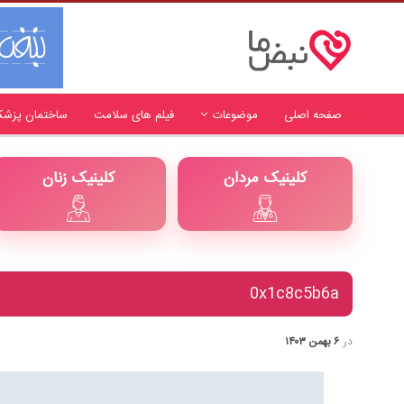
صفحه اصلی
موضوعات
فیلم های سلامت
ساختمان پزشک
کلینیک مردان
کلینیک زنان
0x1c8c5b6a
در
۶ بهمن ۱۴۰۳