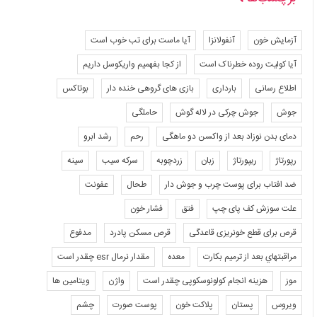
آزمایش خون
آنفولانزا
آیا ماست برای تب خوب است
آیا کولیت روده خطرناک است
از کجا بفهمیم واریکوسل داریم
اطلاع رسانی
بارداری
بازی های گروهی خنده دار
بوتاکس
جوش
جوش چرکی در لاله گوش
حاملگی
دمای بدن نوزاد بعد از واکسن دو ماهگی
رحم
رشد ابرو
رپورتاژ
ریپورتاژ
زبان
زردچوبه
سرکه سیب
سینه
ضد افتاب برای پوست چرب و جوش دار
طحال
عفونت
علت سوزش کف پای چپ
فتق
فشار خون
قرص برای قطع خونریزی قاعدگی
قرص مسکن پادرد
مدفوع
مراقبتهاي بعد از ترميم بكارت
معده
مقدار نرمال esr چقدر است
موز
هزینه انجام کولونوسکوپی چقدر است
واژن
ویتامین ها
ویروس
پستان
پلاکت خون
پوست صورت
چشم