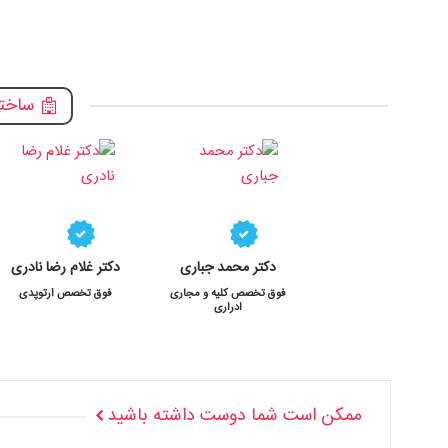
ساختم
دکتر محمد جباری
دکتر غلام رضا نادری
فوق تخصص کلیه و مجاری
فوق تخصص ارتوپدی
ادراری
ناسلی +ویدئو
زگیل تناسلی از تشخیص تا درمان +وید
ممکن است شما دوست داشته باشید