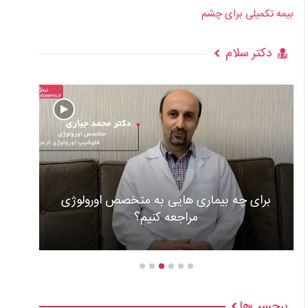
بیمه تکمیلی برای چشم
دکتر سلام
عوارض و علل گذاشتن باطری قلب +ویدئو
برچسب‌ها