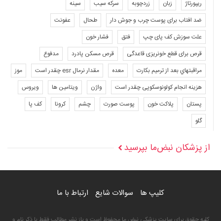
ریپورتاژ
زبان
زردچوبه
سرکه سیب
سینه
ضد افتاب برای پوست چرب و جوش دار
طحال
عفونت
علت سوزش کف پای چپ
فتق
فشار خون
قرص برای قطع خونریزی قاعدگی
قرص مسکن پادرد
مدفوع
مراقبتهاي بعد از ترميم بكارت
معده
مقدار نرمال esr چقدر است
موز
هزینه انجام کولونوسکوپی چقدر است
واژن
ویتامین ها
ویروس
پستان
پلاکت خون
پوست صورت
چشم
کرونا
کف پا
گلو
از پزشکان نبض‌ما بپرسید
کلیپ ها
سوالات شایع
ارتباط با ما
کلیه حقوق برای سایت پزشکی نبض ما محفوظ است و باز نشر مطالب فقط با ذکر نام و