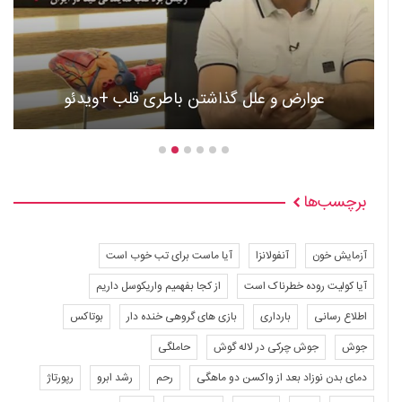
عوارض و علل گذاشتن باطری قلب +ویدئو
برچسب‌ها
آزمایش خون
آنفولانزا
آیا ماست برای تب خوب است
آیا کولیت روده خطرناک است
از کجا بفهمیم واریکوسل داریم
اطلاع رسانی
بارداری
بازی های گروهی خنده دار
بوتاکس
جوش
جوش چرکی در لاله گوش
حاملگی
دمای بدن نوزاد بعد از واکسن دو ماهگی
رحم
رشد ابرو
رپورتاژ