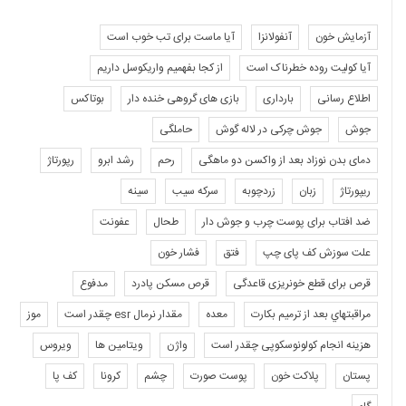
آزمایش خون
آنفولانزا
آیا ماست برای تب خوب است
آیا کولیت روده خطرناک است
از کجا بفهمیم واریکوسل داریم
اطلاع رسانی
بارداری
بازی های گروهی خنده دار
بوتاکس
جوش
جوش چرکی در لاله گوش
حاملگی
دمای بدن نوزاد بعد از واکسن دو ماهگی
رحم
رشد ابرو
رپورتاژ
ریپورتاژ
زبان
زردچوبه
سرکه سیب
سینه
ضد افتاب برای پوست چرب و جوش دار
طحال
عفونت
علت سوزش کف پای چپ
فتق
فشار خون
قرص برای قطع خونریزی قاعدگی
قرص مسکن پادرد
مدفوع
مراقبتهاي بعد از ترميم بكارت
معده
مقدار نرمال esr چقدر است
موز
هزینه انجام کولونوسکوپی چقدر است
واژن
ویتامین ها
ویروس
پستان
پلاکت خون
پوست صورت
چشم
کرونا
کف پا