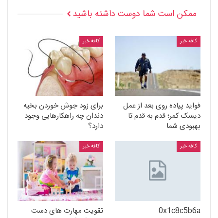
ممکن است شما دوست داشته باشید
کافه خبر
کافه خبر
فواید پیاده روی بعد از عمل
برای زود جوش خوردن بخیه
دیسک کمر؛ قدم به قدم تا
دندان چه راهکارهایی وجود
بهبودی شما
دارد؟
کافه خبر
کافه خبر
0x1c8c5b6a
تقویت مهارت های دست