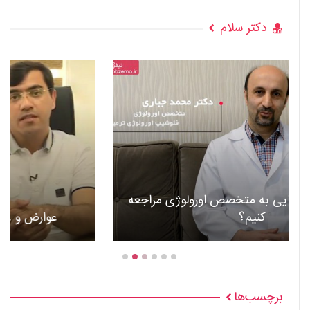
دکتر سلام
عوارض و علل گذاشتن باطری قلب +ویدئو
برچسب‌ها