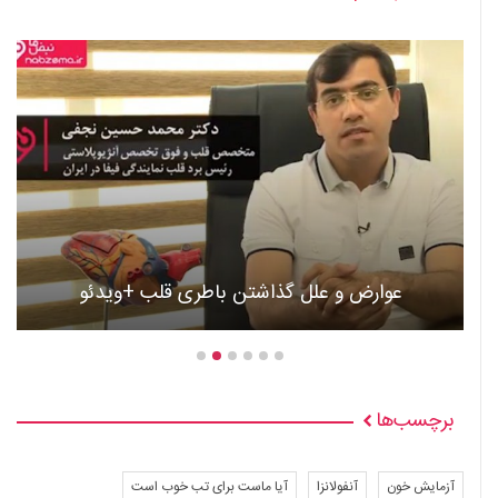
عوارض و علل گذاشتن باطری قلب +ویدئو
برچسب‌ها
آزمایش خون
آنفولانزا
آیا ماست برای تب خوب است