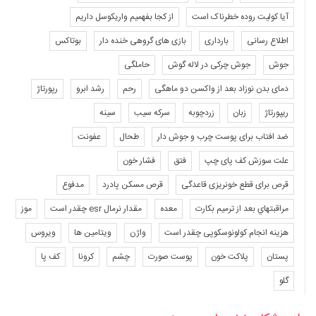
آیا کولیت روده خطرناک است
از کجا بفهمیم واریکوسل داریم
اطلاع رسانی
بارداری
بازی های گروهی خنده دار
بوتاکس
جوش
جوش چرکی در لاله گوش
حاملگی
دمای بدن نوزاد بعد از واکسن دو ماهگی
رحم
رشد ابرو
رپورتاژ
ریپورتاژ
زبان
زردچوبه
سرکه سیب
سینه
ضد افتاب برای پوست چرب و جوش دار
طحال
عفونت
علت سوزش کف پای چپ
فتق
فشار خون
قرص برای قطع خونریزی قاعدگی
قرص مسکن پادرد
مدفوع
مراقبتهاي بعد از ترميم بكارت
معده
مقدار نرمال esr چقدر است
موز
هزینه انجام کولونوسکوپی چقدر است
واژن
ویتامین ها
ویروس
پستان
پلاکت خون
پوست صورت
چشم
کرونا
کف پا
گلو