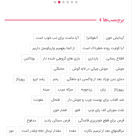
برچسب‌ها
آزمایش خون
آنفولانزا
آیا ماست برای تب خوب است
آیا کولیت روده خطرناک است
از کجا بفهمیم واریکوسل داریم
اطلاع رسانی
بارداری
بازی های گروهی خنده دار
بوتاکس
جوش
جوش چرکی در لاله گوش
حاملگی
دمای بدن نوزاد بعد از واکسن دو ماهگی
رحم
رشد ابرو
رپورتاژ
ریپورتاژ
زبان
زردچوبه
سرکه سیب
سینه
ضد افتاب برای پوست چرب و جوش دار
طحال
عفونت
علت سوزش کف پای چپ
فتق
فشار خون
قرص برای قطع خونریزی قاعدگی
قرص مسکن پادرد
مدفوع
مراقبتهاي بعد از ترميم بكارت
معده
مقدار نرمال esr چقدر است
موز