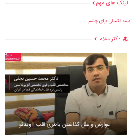
لینک های مهم
بیمه تکمیلی برای چشم
دکتر سلام
عوارض و علل گذاشتن باطری قلب +ویدئو