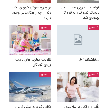
فواید پیاده روی بعد از عمل
برای زود جوش خوردن بخیه
دیسک کمر؛ قدم به قدم تا
دندان چه راهکارهایی وجود
بهبودی شما
دارد؟
کافه خبر
کافه خبر
0x1c8c5b6a
تقویت مهارت های دست
ورزی کودکان
کافه خبر
کافه خبر
تأثیر درد لگن بر سلامت و
نکاتی که باید پیش از رزرو