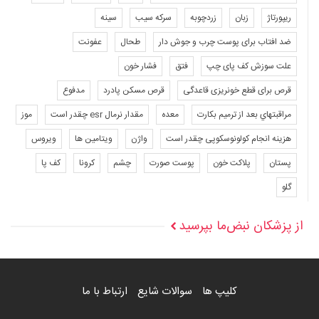
ریپورتاژ
زبان
زردچوبه
سرکه سیب
سینه
ضد افتاب برای پوست چرب و جوش دار
طحال
عفونت
علت سوزش کف پای چپ
فتق
فشار خون
قرص برای قطع خونریزی قاعدگی
قرص مسکن پادرد
مدفوع
مراقبتهاي بعد از ترميم بكارت
معده
مقدار نرمال esr چقدر است
موز
هزینه انجام کولونوسکوپی چقدر است
واژن
ویتامین ها
ویروس
پستان
پلاکت خون
پوست صورت
چشم
کرونا
کف پا
گلو
از پزشکان نبض‌ما بپرسید
کلیپ ها
سوالات شایع
ارتباط با ما