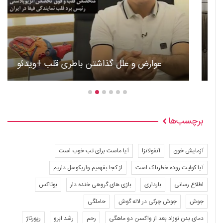
عوارض و علل گذاشتن باطری قلب +ویدئو
برچسب‌ها
آزمایش خون
آنفولانزا
آیا ماست برای تب خوب است
آیا کولیت روده خطرناک است
از کجا بفهمیم واریکوسل داریم
اطلاع رسانی
بارداری
بازی های گروهی خنده دار
بوتاکس
جوش
جوش چرکی در لاله گوش
حاملگی
دمای بدن نوزاد بعد از واکسن دو ماهگی
رحم
رشد ابرو
رپورتاژ