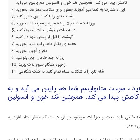
کاهش پیدا می کند. همچنین قند خون و انسولین هم پایین می آید.
این راهکارها به شما می آموزند چطور برای سلامت مغز غذا بخورید.
بشقاب تان را با کم کالری ها پر کنید
روزانه دست کم 5 وعده میوه و سبزیجات بخورید
ادویه جات و ترشی جات مصرف کنید
گوشت را قبل از پختن مزه دار کنید
هفته ای یکبار ماهی آب سرد بخورید
مغز و آجیل بخورید
روزانه چند فنجان چای بنوشید
از قهوه هنگام صبح لذت ببرید
شام تان را با شکلات سیاه تمام کنید نه کیک شکلاتی
لری را کم کنید ، سرعت متابولیسم شما هم پایین می آید و به
برای چه بیماری هایی به متخصص اورولوژی
ز کاهش پیدا می کند. همچنین قند خون و انسولین
مراجعه کنیم؟
مه‌غذایی بلند مدت و جزئیات موجود در آن دست کم خطر ابتلا افراد به
ی دهد.