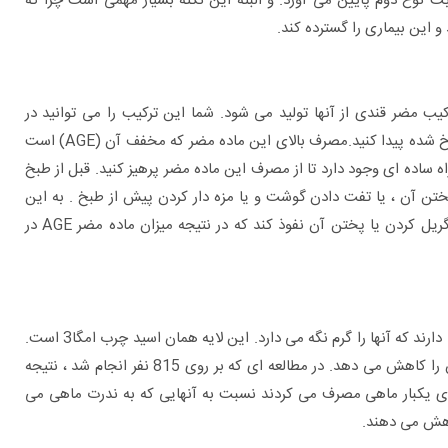
29 درصد در افراد مبتلا به دیابت نوع دوم پایین می آورد. و البته این نکته بسیار مهمی است چرا که
و این بیماری را گسترده کند.
کیب مضر قندی از آنها تولید می شود. شما این ترکیب را می توانید در
سوسیس ، کلباس ، گوشت های فرآوری شده و غذاهای گریل و سرخ شده پیدا کنید.مصرف بالای این ماده مضر که مخفف آن (AGE) است
اه ساده ای وجود دارد تا از مصرف این ماده مضر پرهیز کنید. قبل از طبخ
ختن آن ، یا تفت دادن گوشت و یا مزه دار کردن پیش از طبخ . به این
ترتیب اجازه داده اید رطوبت و آب به داخل منافذ گوشت قبل از گریل کردن یا پختن آن نفوذ کند که در نتیجه میزان ماده مضر AGE در
ماهی هایی که در آب های سرد شنا می کنند لایه چربی در بدن خود دارند که آنها را گرم نگه می دارد. این لایه همان اسید چرب امگا3 است.
تحقیقات نشان داده است مصرف امگا3 توسط انسان التهابات بدن را کاهش می دهد. در مطالعه ای که بر روی 815 نفر انجام شد ، نتیجه
 ای یکبار ماهی مصرف می کردند نسبت به آنهایی که به ندرت ماهی می