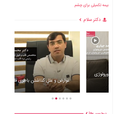
بیمه تکمیلی برای چشم
دکتر سلام
عوارض و علل گذاشتن باطری قلب +ویدئو
برچسب‌ها