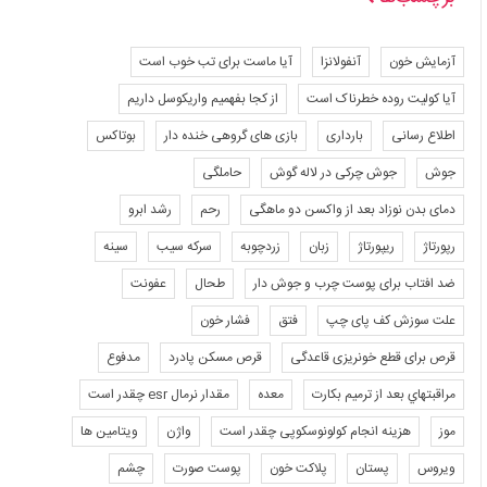
آزمایش خون
آنفولانزا
آیا ماست برای تب خوب است
آیا کولیت روده خطرناک است
از کجا بفهمیم واریکوسل داریم
اطلاع رسانی
بارداری
بازی های گروهی خنده دار
بوتاکس
جوش
جوش چرکی در لاله گوش
حاملگی
دمای بدن نوزاد بعد از واکسن دو ماهگی
رحم
رشد ابرو
رپورتاژ
ریپورتاژ
زبان
زردچوبه
سرکه سیب
سینه
ضد افتاب برای پوست چرب و جوش دار
طحال
عفونت
علت سوزش کف پای چپ
فتق
فشار خون
قرص برای قطع خونریزی قاعدگی
قرص مسکن پادرد
مدفوع
مراقبتهاي بعد از ترميم بكارت
معده
مقدار نرمال esr چقدر است
موز
هزینه انجام کولونوسکوپی چقدر است
واژن
ویتامین ها
ویروس
پستان
پلاکت خون
پوست صورت
چشم