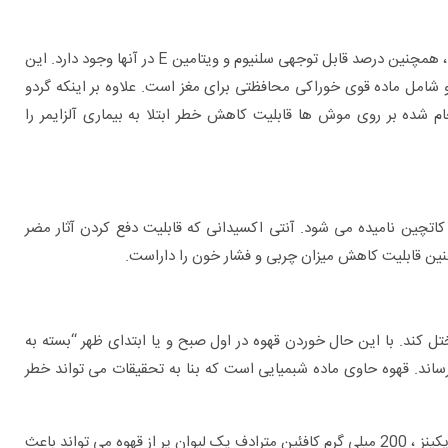
علاوه بر اینکه آجیل و مغزها از منابع غنی آنتی اکسیدان ها هستند ، همچنین درصد قابل توجهی سلنیوم و ویتامین E در آنها وجود دارد. این
شامل ماده قوی خوراکی محافظتی برای مغز است. علاوه بر اینکه گردو
م شده بر روی موش ها قابلیت کاهش خطر ابتلا به بیماری آلزایمر را
کاتچین نامیده می شود. آنتی اکسیدانی که قابلیت دفع کردن آثار مضر
ین قابلیت کاهش میزان چربی و فشار خون را داراست.
ل کند. با این حال خوردن قهوه در اول صبح و یا ابتدای ظهر “بسته به
ساند. قهوه حاوی ماده شبمیایی است که بنا به تحقیقات می تواند خطر
کافئین اما به تنهایی خاصیت محافظتی دارد. طبق تحقیقات جان هاپکینز ، 200 میلی گرم کافئین مترادف یک لیوان پر از قهوه می تواند باعث