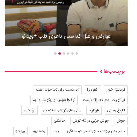
عوارض و علل گذاشتن باطری قلب +ویدئو
برچسب‌ها
آزمایش خون
آنفولانزا
آیا ماست برای تب خوب است
آیا کولیت روده خطرناک است
از کجا بفهمیم واریکوسل داریم
اطلاع رسانی
بارداری
بازی های گروهی خنده دار
بوتاکس
جوش
جوش چرکی در لاله گوش
حاملگی
دمای بدن نوزاد بعد از واکسن دو ماهگی
رحم
رشد ابرو
رپورتاژ