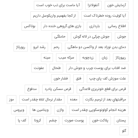
آزمایش خون
آنفولانزا
آیا ماست برای تب خوب است
آیا کولیت روده خطرناک است
از کجا بفهمیم واریکوسل داریم
اطلاع رسانی
بارداری
بازی های گروهی خنده دار
بوتاکس
جوش
جوش چرکی در لاله گوش
حاملگی
دمای بدن نوزاد بعد از واکسن دو ماهگی
رحم
رشد ابرو
رپورتاژ
ریپورتاژ
زبان
زردچوبه
سرکه سیب
سینه
ضد افتاب برای پوست چرب و جوش دار
طحال
عفونت
علت سوزش کف پای چپ
فتق
فشار خون
قرص برای قطع خونریزی قاعدگی
قرص مسکن پادرد
مدفوع
مراقبتهاي بعد از ترميم بكارت
معده
مقدار نرمال esr چقدر است
موز
هزینه انجام کولونوسکوپی چقدر است
واژن
ویتامین ها
ویروس
پستان
پلاکت خون
پوست صورت
چشم
کرونا
کف پا
گلو