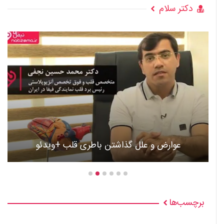
دکتر سلام
عوارض و علل گذاشتن باطری قلب +ویدئو
برچسب‌ها