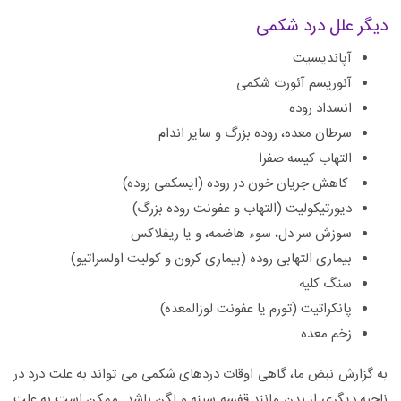
دیگر علل درد شکمی
آپاندیسیت
آنوریسم آئورت شکمی
انسداد روده
سرطان معده، روده بزرگ و سایر اندام
التهاب کیسه صفرا
کاهش جریان خون در روده (ایسکمی روده)
دیورتیکولیت (التهاب و عفونت روده بزرگ)
سوزش سر دل، سوء هاضمه، و یا ریفلاکس
بیماری التهابی روده (بیماری کرون و کولیت اولسراتیو)
سنگ کلیه
پانکراتیت (تورم یا عفونت لوزالمعده)
زخم معده
به گزارش نبض ما، گاهی اوقات دردهای شکمی می تواند به علت درد در
ناحیه دیگری از بدن مانند قفسه سینه و لگن باشد. ممکن است به علت