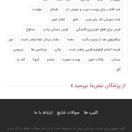
ضد افتاب برای پوست چرب و جوش دار
طحال
عفونت
علت سوزش کف پای چپ
فتق
فشار خون
قرص برای قطع خونریزی قاعدگی
قرص مسکن پادرد
مدفوع
مراقبتهاي بعد از ترميم بكارت
معده
مقدار نرمال esr چقدر است
موز
هزینه انجام کولونوسکوپی چقدر است
واژن
ویتامین ها
ویروس
پستان
پلاکت خون
پوست صورت
چشم
کرونا
کف پا
گلو
از پزشکان نبض‌ما بپرسید
کلیپ ها
سوالات شایع
ارتباط با ما
کلیه حقوق برای سایت پزشکی نبض ما محفوظ است و باز نشر مطالب فقط با ذکر نام و