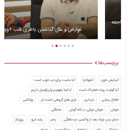
عوارض و علل گذاشتن باطری قلب +ویدئو
برچسب‌ها
آزمایش خون
آنفولانزا
آیا ماست برای تب خوب است
آیا کولیت روده خطرناک است
از کجا بفهمیم واریکوسل داریم
اطلاع رسانی
بارداری
بازی های گروهی خنده دار
بوتاکس
جوش
جوش چرکی در لاله گوش
حاملگی
دمای بدن نوزاد بعد از واکسن دو ماهگی
رحم
رشد ابرو
رپورتاژ
ریپورتاژ
زبان
زردچوبه
سرکه سیب
سینه