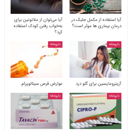
آیا استفاده از مکمل جلبک در
آیا می‌توان از ملاتونین برای
درمان بیماری ها موثر است؟
به‌خواب رفتن کودک استفاده
کرد؟
داروخانه
داروخانه
آزیترومایسین برای گلو درد
عوارض قرص سیتالوپرام
داروخانه
داروخانه