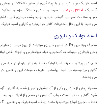
اسید فولیک برای درمان و یا پیشگیری از سایر مشکلات و بیمار
آرسنیک،
اختلال دوقطبی
، سرطان، سندرم خستگی مزمن، عملکرد شنا
صرع، سلامت عمومی، گلوکم، نقرس، بهبود رشد، بیماری قلبی، فشار 
می شود. با این حال تحقیقات کافی در اینباره و کارایی اسید فولیک در 
اسید فولیک و باروری
مصرف ویتامین B۹ در سنین باروری می‏تواند از بروز نیم
زمان بارداری می‏تواند به کم‏خونی، تولد نوزادنارس و ایجاد نقص لو
تا چندی پیش، مصرف اسیدفولیک فقط به زنان باردار توصیه می ‏
آقایان نیز توصیه می ‏شود. براساس نتایج تحقیقات این ویتامین در
می‏ بخشد.
معمولا پیش از بارداری یکی از آزمایش‏های تجویز شده به آقایان، آ
‏شود. گاهی ممکن است جواب آزمایش در بعضی از افراد غیرطبیعی با
فقط با تجویز انواع ویتامین‏ها مانند زینک، اسیدفولیک و ویتامین D مشکل برطرف می‏ شود.