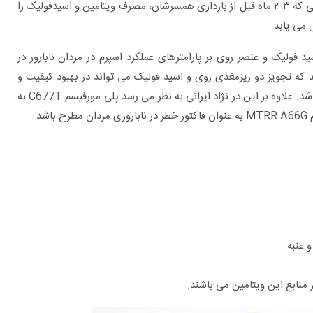
از سوی دیگر، نتایج تحقیقات حتی در روش‏ IVF نشان می‏دهد مردانی که ۳-۲ ماه قبل از بارداری همسرشان، مصرف ویتامین و اسیدفولیک را
می‏ یابد.
ولیک و عنصر روی بر پارامترهای عملکرد اسپرم در مردان نابارور در
ه تجویز دو ریزمغذی روی و اسید فولیک می تواند در بهبود کیفیت و
عملکرد اسپرم مردان نابارور مبتلا به الیگواستنوتراتوزواسپرمی موثر باشد. علاوه بر این در نژاد ایرانی به نظر می رسد پلی مورفیسم C677T به
د.
 عنبه
ر منابع این ویتامین می باشند.