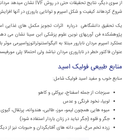
شروع کرده‏اند کیفیت و شکل اسپرم و توانایی باروری در آنها افزایش 
یک تحقیق دانشگاهی درباره اثرات تجویز مکمل های غذایی اسید ف
پژوهشکده فن آوریهای نوین علوم پزشکی ابن سینا نشان می دهد ک
عنوان فاکتور خطر در ناباروری مردان نباشد ولی احتمالا پلی مورفیسم MTRR A66G به عنوان فاکتور خطر در ناباروری مردان مطرح باش
منابع طبیعی فولیک اسید
منابع خوب و مفید اسید فولیک شامل:
سبزجات از جمله اسفناج، بروکلی و کاهو
لوبیا، نخود فرنگی و عدس
میوه هایی همچون لیمو، موز، طالبی، هندوانه، پرتقال، کیوی و
جگر و قلوه (جگر نباید در زنان باردار استفاده شود)
زرده تخم مرغ، شیر، دانه های آفتابگردان و حبوبات نیز از دیگ