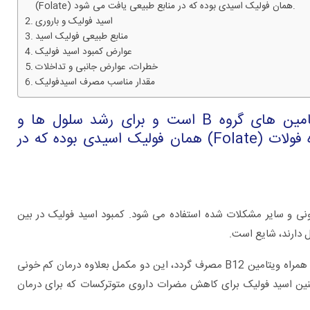
(Folate) همان فولیک اسیدی بوده که در منابع طبیعی یافت می شود.
اسید فولیک و باروری
منابع طبیعی فولیک اسید
عوارض کمبود اسید فولیک
خطرات، عوارض جانبی و تداخلات
مقدار مناسب مصرف اسیدفولیک
اسید فولیک (Folic Acid) یکی از انواع ویتامین های گروه B است و برای رشد سلول ها و
متابولیسم (سوخت و ساز) بدن لازم است. واژه فولات (Folate) همان فولیک اسیدی بوده که در
برای چه بیماری هایی به متخصص اورولوژی
ونی و سایر مشکلات شده استفاده می شود. کمبود اسید فولیک در بین
مراجعه کنیم؟
ل دارند، شایع است.
زمانیکه اسید فولیک برای درمان کمبود آن مصرف می شود، باید به همراه ویتامین B12 مصرف گردد، این دو مکمل بعلاوه درمان کم خونی
چنین اسید فولیک برای کاهش مضرات داروی متوترکسات که برای درمان