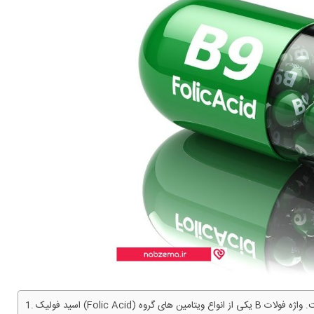
اسید فولیک (Folic Acid) یکی از انواع ویتامین های گروه B است و برای رشد سلول ها و متابولیسم (سوخت و ساز) بدن لازم است. واژه فولات