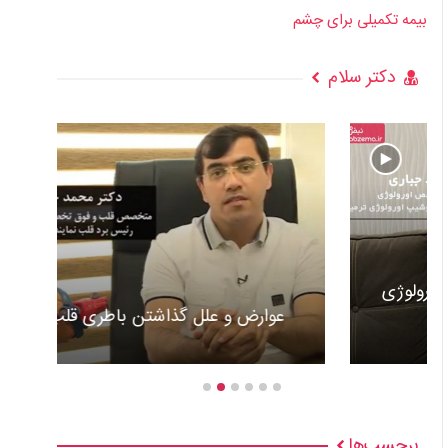
بیمه تکمیلی برای چشم
دکتر سلام
عوارض و علل گذاشتن باطری قلب +ویدئو
برچسب‌ها