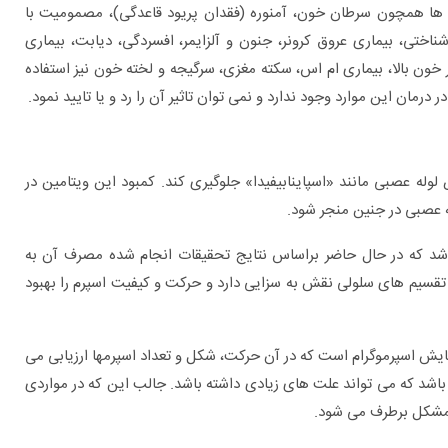
ی ها همچون سرطان خون، آمنوره (فقدان پریود قاعدگی)، مصمومیت با
ختی، بیماری عروق کرونر، جنون و آلزایمر، افسردگی، دیابت، بیماری
خون بالا، بیماری ام اس، سکته مغزی، سرگیجه و لخته خون نیز استفاده
درمان این موارد وجود ندارد و نمی توان تاثیر آن را رد و یا تایید نمود.
ی از نقایص لوله عصبی مانند «اسپاینابیفیدا» جلوگیری کند. کمبود این ویتامین در
له عصبی در جنین منجر شود.
شد که در حال حاضر براساس نتایج تحقیقات انجام ‏شده مصرف آن به
 تقسیم های سلولی نقش به سزایی دارد و حرکت و کیفیت اسپرم را بهبود
زمایش اسپرموگرام است که در آن حرکت، شکل و تعداد اسپرم‏ها ارزیابی می
شد که می‏ تواند علت‏ های زیادی داشته باشد. جالب این که در مواردی