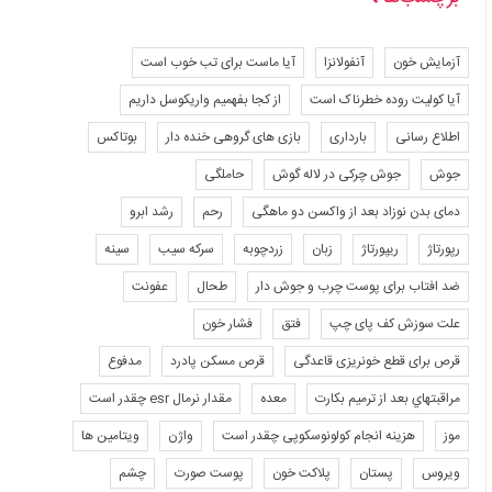
آزمایش خون
آنفولانزا
آیا ماست برای تب خوب است
آیا کولیت روده خطرناک است
از کجا بفهمیم واریکوسل داریم
اطلاع رسانی
بارداری
بازی های گروهی خنده دار
بوتاکس
جوش
جوش چرکی در لاله گوش
حاملگی
دمای بدن نوزاد بعد از واکسن دو ماهگی
رحم
رشد ابرو
رپورتاژ
ریپورتاژ
زبان
زردچوبه
سرکه سیب
سینه
ضد افتاب برای پوست چرب و جوش دار
طحال
عفونت
علت سوزش کف پای چپ
فتق
فشار خون
قرص برای قطع خونریزی قاعدگی
قرص مسکن پادرد
مدفوع
مراقبتهاي بعد از ترميم بكارت
معده
مقدار نرمال esr چقدر است
موز
هزینه انجام کولونوسکوپی چقدر است
واژن
ویتامین ها
ویروس
پستان
پلاکت خون
پوست صورت
چشم