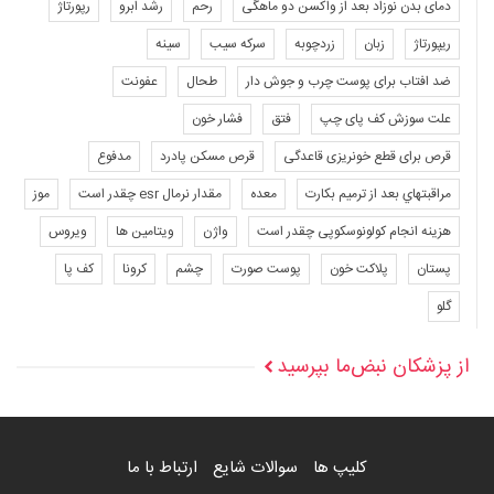
دمای بدن نوزاد بعد از واکسن دو ماهگی
رحم
رشد ابرو
رپورتاژ
ریپورتاژ
زبان
زردچوبه
سرکه سیب
سینه
ضد افتاب برای پوست چرب و جوش دار
طحال
عفونت
علت سوزش کف پای چپ
فتق
فشار خون
قرص برای قطع خونریزی قاعدگی
قرص مسکن پادرد
مدفوع
مراقبتهاي بعد از ترميم بكارت
معده
مقدار نرمال esr چقدر است
موز
هزینه انجام کولونوسکوپی چقدر است
واژن
ویتامین ها
ویروس
پستان
پلاکت خون
پوست صورت
چشم
کرونا
کف پا
گلو
از پزشکان نبض‌ما بپرسید
کلیپ ها
سوالات شایع
ارتباط با ما