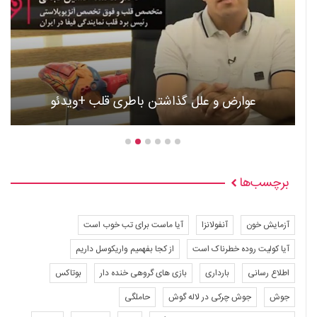
عوارض و علل گذاشتن باطری قلب +ویدئو
برچسب‌ها
آزمایش خون
آنفولانزا
آیا ماست برای تب خوب است
آیا کولیت روده خطرناک است
از کجا بفهمیم واریکوسل داریم
اطلاع رسانی
بارداری
بازی های گروهی خنده دار
بوتاکس
جوش
جوش چرکی در لاله گوش
حاملگی