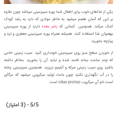
یکی از غذاهای خوب برای اطفال شما پوره سیب‎زمینی می‎باشد چون علاوه
بر این که آسان هضم می‎شود به خاطر موادی که دارد به رشد کودک
کمک می‎کند. همچنین کسانی که
زخم معده
دارند از پوره سیب‎زمینی
به‎عنوان غذا استفاده کنند. همیشه همراه پوره سیب‎زمینی جعفری و تره و
پیازچه بخورید.
از خوردن سطح سبز روی سیبزمینی خودداری کنید. سیب زمینی خامی
که چند ساعت بماند فاسد شده و نباید آن را بخورید. بخاطر داشته
باشید روی سیب زمینی سرکه و آبلیمو نریزید. همچنین سیب‎زمینی پخته
را در آب نگهداری نکنید چون باعث تولید میکروبی می‎شود که مرگ‎آور
است.نام آن میکروب ciluo protuo است.
5/5 - (3 امتیاز)