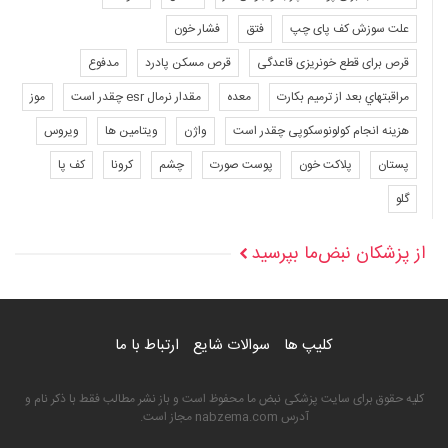
علت سوزش کف پای چپ
فتق
فشار خون
قرص برای قطع خونریزی قاعدگی
قرص مسکن پادرد
مدفوع
مراقبتهاي بعد از ترميم بكارت
معده
مقدار نرمال esr چقدر است
موز
هزینه انجام کولونوسکوپی چقدر است
واژن
ویتامین ها
ویروس
پستان
پلاکت خون
پوست صورت
چشم
کرونا
کف پا
گلو
از پزشکان نبض‌ما بپرسید
کلیپ ها
سوالات شایع
ارتباط با ما
کلیه حقوق برای سایت پزشکی نبض ما محفوظ است و باز نشر مطالب فقط با ذکر نام و
آدرس nabzema.com مجاز است.