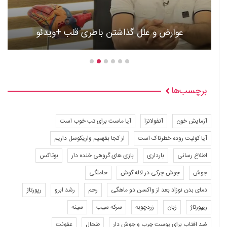
عوارض و علل گذاشتن باطری قلب +ویدئو
برچسب‌ها
آزمایش خون
آنفولانزا
آیا ماست برای تب خوب است
آیا کولیت روده خطرناک است
از کجا بفهمیم واریکوسل داریم
اطلاع رسانی
بارداری
بازی های گروهی خنده دار
بوتاکس
جوش
جوش چرکی در لاله گوش
حاملگی
دمای بدن نوزاد بعد از واکسن دو ماهگی
رحم
رشد ابرو
رپورتاژ
ریپورتاژ
زبان
زردچوبه
سرکه سیب
سینه
ضد افتاب برای پوست چرب و جوش دار
طحال
عفونت