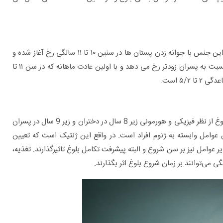
بلوغ در دختران زودتر از پسران رخ می دهد و اولین مرحله بلوغ در این جنس با جوانه زدن پستان ها در سنین ۱۰ تا ۱۱ سالگی رخ آغاز شده و
با رشد موهای زهار و زیربغل ادامه می یابد. جهش رشدی معمولاً نسبت به پسران زودتر رخ می دهد و با اولین عادت ماهانه که در سن ۱۱ تا
براساس تعریف‌های اپیدمیولوژیک ظاهر شدن علائم بلوغ‌ ‌از نظر فیزیکی و هورمونی زیر 8 سال در دختران و زیر 9 سال در پسران
 عوامل وابسته به ژنوم افراد است. در واقع این ژنتیک است که تعیین
ر عوامل نیز بر سن شروع و البته پیشرفت تکامل بلوغ تاثیرگذارند. تغذیه،
ی‌توانند بر زمان شروع بلوغ اثر بگذارند.