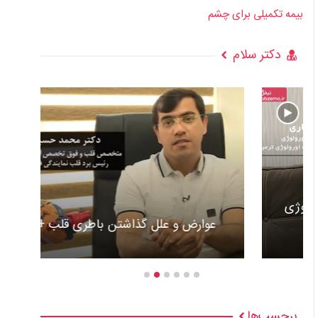
بیمه تکمیلی برای چشم
دکتر سلام
عوارض و علل گذاشتن باطری قلب +ویدئو
برچسب‌ها