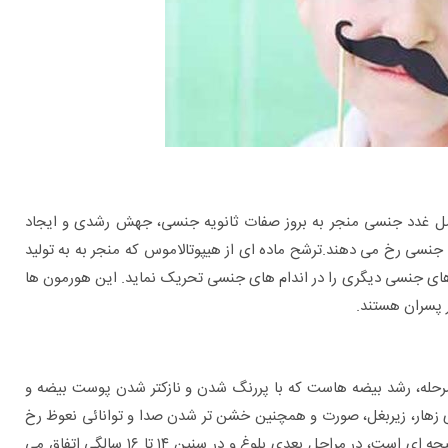
امل غدد جنسی منجر به بروز صفات ثانویه جنسی، جهش رشدی و ایجاد
جنسی رخ می دهند.ترشح ماده ای از هیپوتالاموس که منجر به به تولید
ای جنسی دیگری را در اندام های جنسی تحریک نماید. این هورمون ها
 پسران هستند.
۱ سالگی رخ می دهد. اولین مرحله، رشد بیضه هاست که با پررنگ شدن و نازکتر شدن پوست بیضه و
 زهار، زیربغل، صورت و همچنین خشن تر شدن صدا و توانائی نعوظ رخ
می دهد. جهش رشدی که همراه با افزایش اندازه بدن و توده ماهیچه ای است، در مراحل بعدی بلوغ و در سنین ۱۴ تا ۱۶ سالگی اتفاق می