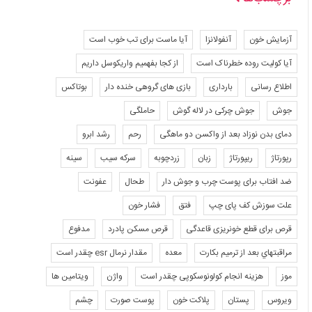
آزمایش خون
آنفولانزا
آیا ماست برای تب خوب است
آیا کولیت روده خطرناک است
از کجا بفهمیم واریکوسل داریم
اطلاع رسانی
بارداری
بازی های گروهی خنده دار
بوتاکس
جوش
جوش چرکی در لاله گوش
حاملگی
دمای بدن نوزاد بعد از واکسن دو ماهگی
رحم
رشد ابرو
رپورتاژ
ریپورتاژ
زبان
زردچوبه
سرکه سیب
سینه
ضد افتاب برای پوست چرب و جوش دار
طحال
عفونت
علت سوزش کف پای چپ
فتق
فشار خون
قرص برای قطع خونریزی قاعدگی
قرص مسکن پادرد
مدفوع
مراقبتهاي بعد از ترميم بكارت
معده
مقدار نرمال esr چقدر است
موز
هزینه انجام کولونوسکوپی چقدر است
واژن
ویتامین ها
ویروس
پستان
پلاکت خون
پوست صورت
چشم