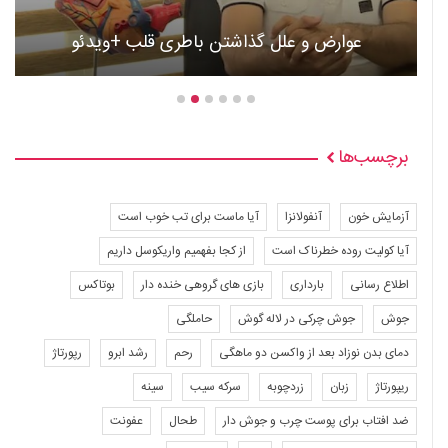
عوارض و علل گذاشتن باطری قلب +ویدئو
برچسب‌ها
آزمایش خون
آنفولانزا
آیا ماست برای تب خوب است
آیا کولیت روده خطرناک است
از کجا بفهمیم واریکوسل داریم
اطلاع رسانی
بارداری
بازی های گروهی خنده دار
بوتاکس
جوش
جوش چرکی در لاله گوش
حاملگی
دمای بدن نوزاد بعد از واکسن دو ماهگی
رحم
رشد ابرو
رپورتاژ
ریپورتاژ
زبان
زردچوبه
سرکه سیب
سینه
ضد افتاب برای پوست چرب و جوش دار
طحال
عفونت