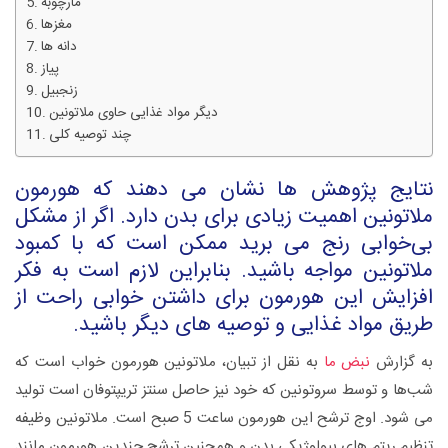
مارچوبه
مغزها
دانه ها
پیاز
زنجبیل
دیگر مواد غذایی حاوی ملاتونین
چند توصیه کلی
نتایج پژوهش ها نشان می دهند که هورمون
ملاتونین اهمیت زیادی برای بدن دارد. اگر از مشکل
بی‌خوابی رنج می برید ممکن است که با کمبود
ملاتونین مواجه باشید. بنابراین لازم است به فکر
افزایش این هورمون برای داشتن خوابی راحت از
طریق مواد غذایی و توصیه های دیگر باشید.
به گزارش
نبض ما
به نقل از تبیان، ملاتونین هورمون خواب است که
شب‌ها و توسط سروتونین که خود نیز حاصل سنتز تریپتوفان است تولید
می شود. اوج ترشح این هورمون ساعت 5 صبح است. ملاتونین وظیفه
تنظیم ریتم های بیولوژیکی بدن و همچنین ترشح چندین هورمون مانند