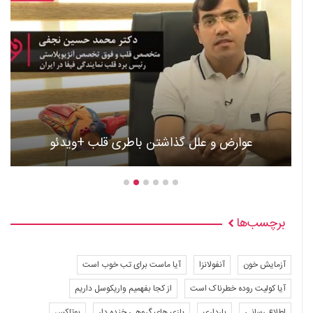
عوارض و علل گذاشتن باطری قلب +ویدئو
برچسب‌ها
آزمایش خون
آنفولانزا
آیا ماست برای تب خوب است
آیا کولیت روده خطرناک است
از کجا بفهمیم واریکوسل داریم
اطلاع رسانی
بارداری
بازی های گروهی خنده دار
بوتاکس