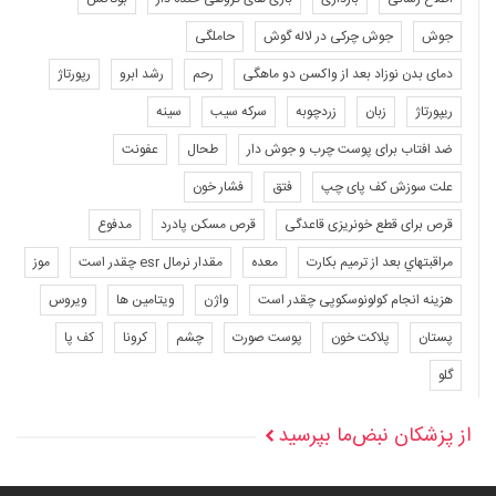
جوش
جوش چرکی در لاله گوش
حاملگی
دمای بدن نوزاد بعد از واکسن دو ماهگی
رحم
رشد ابرو
رپورتاژ
ریپورتاژ
زبان
زردچوبه
سرکه سیب
سینه
ضد افتاب برای پوست چرب و جوش دار
طحال
عفونت
علت سوزش کف پای چپ
فتق
فشار خون
قرص برای قطع خونریزی قاعدگی
قرص مسکن پادرد
مدفوع
مراقبتهاي بعد از ترميم بكارت
معده
مقدار نرمال esr چقدر است
موز
هزینه انجام کولونوسکوپی چقدر است
واژن
ویتامین ها
ویروس
پستان
پلاکت خون
پوست صورت
چشم
کرونا
کف پا
گلو
از پزشکان نبض‌ما بپرسید