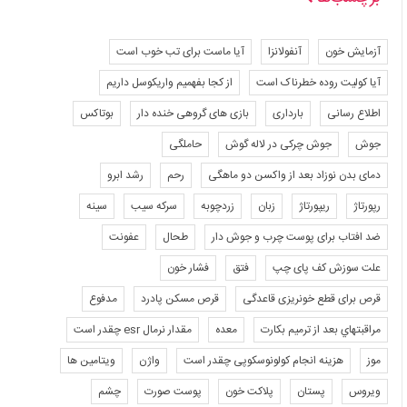
آزمایش خون
آنفولانزا
آیا ماست برای تب خوب است
آیا کولیت روده خطرناک است
از کجا بفهمیم واریکوسل داریم
اطلاع رسانی
بارداری
بازی های گروهی خنده دار
بوتاکس
جوش
جوش چرکی در لاله گوش
حاملگی
دمای بدن نوزاد بعد از واکسن دو ماهگی
رحم
رشد ابرو
رپورتاژ
ریپورتاژ
زبان
زردچوبه
سرکه سیب
سینه
ضد افتاب برای پوست چرب و جوش دار
طحال
عفونت
علت سوزش کف پای چپ
فتق
فشار خون
قرص برای قطع خونریزی قاعدگی
قرص مسکن پادرد
مدفوع
مراقبتهاي بعد از ترميم بكارت
معده
مقدار نرمال esr چقدر است
موز
هزینه انجام کولونوسکوپی چقدر است
واژن
ویتامین ها
ویروس
پستان
پلاکت خون
پوست صورت
چشم