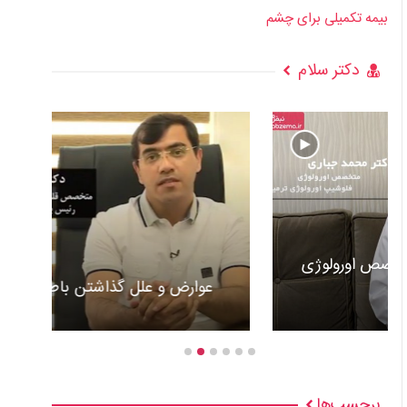
بیمه تکمیلی برای چشم
دکتر سلام
عوارض و علل گذاشتن باطری قلب +ویدئو
برچسب‌ها