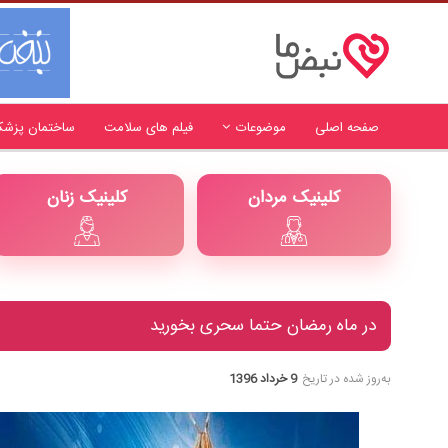
صفحه اصلی
موضوعات
فیلم های سلامت
ساختمان پزشک
کلینیک مردان
کلینیک زنان
در ماه رمضان حتما سحری بخورید
به‌روز شده در تاریخ
9 خرداد 1396