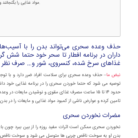
مواد غذایی را بگنجانند و تا حد امکان از مصرف غذاهای سرخ شده، کنسروی، شور و… صرف نظر کنند.
حذف وعده سحری می‌تواند بدن را با آسیب‌ه
داران در برنامه افطار تا سحر خود حتما شش گرو
غذاهای سرخ شده، کنسروی، شور و… صرف نظر ک
نبض ما
– حذف وعده سحری برای سلامت افراد ضرر دارد و با توجه 
توصیه می شود که حتما خوردن سحری را در برنامه غذایی خود داشته
حدود ۱۴ تا ۱۵ ساعت مصرف غذای مقوی و نوشیدن مایعات در و
سلی +ویدئو
زگیل تناسلی از تشخیص تا درمان +ویدئو
تامین کرده و عوارض ناشی از کمبود مواد غذایی و مایعات را در بد
مضرات نخوردن سحری
نخوردن سحری ممکن است اثرات مفید روزه را از بین ببرد چون باع
بدن او به سوخت ناقص چربی ها متوسل می شود و سوخت ناقص چربی 