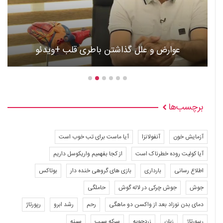
عوارض و علل گذاشتن باطری قلب +ویدئو
برچسب‌ها
آزمایش خون
آنفولانزا
آیا ماست برای تب خوب است
آیا کولیت روده خطرناک است
از کجا بفهمیم واریکوسل داریم
اطلاع رسانی
بارداری
بازی های گروهی خنده دار
بوتاکس
جوش
جوش چرکی در لاله گوش
حاملگی
دمای بدن نوزاد بعد از واکسن دو ماهگی
رحم
رشد ابرو
رپورتاژ
ریپورتاژ
زبان
زردچوبه
سرکه سیب
سینه