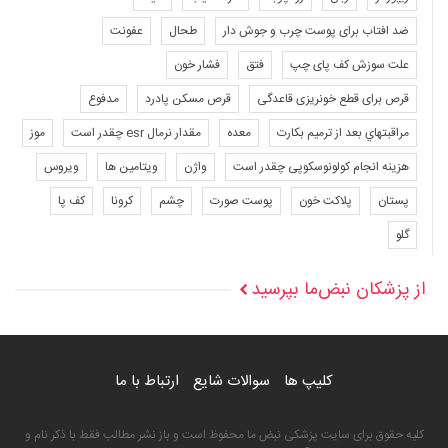
ضد افتاب برای پوست چرب و جوش دار
طحال
عفونت
علت سوزش کف پای چپ
فتق
فشار خون
قرص برای قطع خونریزی قاعدگی
قرص مسکن پادرد
مدفوع
مراقبتهاي بعد از ترميم بكارت
معده
مقدار نرمال esr چقدر است
موز
هزینه انجام کولونوسکوپی چقدر است
واژن
ویتامین ها
ویروس
پستان
پلاکت خون
پوست صورت
چشم
کرونا
کف پا
گلو
از پزشکان نبض‌ما بپرسید
کلیپ ها
سوالات شایع
ارتباط با ما
کلیه حقوق برای سایت پزشکی نبض ما محفوظ است و باز نشر مطالب فقط با ذکر نام و