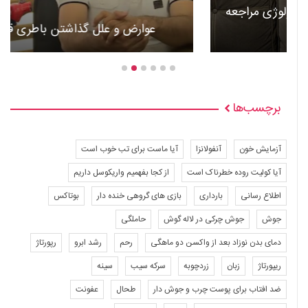
عوارض و علل گذاشتن باطری قلب +ویدئو
برچسب‌ها
آزمایش خون
آنفولانزا
آیا ماست برای تب خوب است
آیا کولیت روده خطرناک است
از کجا بفهمیم واریکوسل داریم
اطلاع رسانی
بارداری
بازی های گروهی خنده دار
بوتاکس
جوش
جوش چرکی در لاله گوش
حاملگی
دمای بدن نوزاد بعد از واکسن دو ماهگی
رحم
رشد ابرو
رپورتاژ
ریپورتاژ
زبان
زردچوبه
سرکه سیب
سینه
ضد افتاب برای پوست چرب و جوش دار
طحال
عفونت