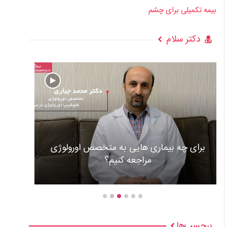
بیمه تکمیلی برای چشم
دکتر سلام
عوارض و علل گذاشتن باطری قلب +ویدئو
برچسب‌ها