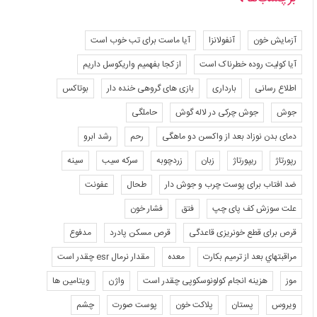
آزمایش خون
آنفولانزا
آیا ماست برای تب خوب است
آیا کولیت روده خطرناک است
از کجا بفهمیم واریکوسل داریم
اطلاع رسانی
بارداری
بازی های گروهی خنده دار
بوتاکس
جوش
جوش چرکی در لاله گوش
حاملگی
دمای بدن نوزاد بعد از واکسن دو ماهگی
رحم
رشد ابرو
رپورتاژ
ریپورتاژ
زبان
زردچوبه
سرکه سیب
سینه
ضد افتاب برای پوست چرب و جوش دار
طحال
عفونت
علت سوزش کف پای چپ
فتق
فشار خون
قرص برای قطع خونریزی قاعدگی
قرص مسکن پادرد
مدفوع
مراقبتهاي بعد از ترميم بكارت
معده
مقدار نرمال esr چقدر است
موز
هزینه انجام کولونوسکوپی چقدر است
واژن
ویتامین ها
ویروس
پستان
پلاکت خون
پوست صورت
چشم