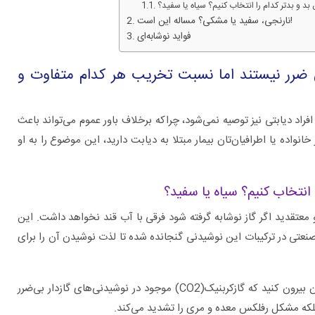
 بد و بدتر کدام را انتخاب کنیم؟ سیاه یا سفید؟
نارنجی، سفید یا مشکی؟ مساله این است!
فواید نوشابه‌ای
ی ضرر نیستند اما نسبت تخریب هر کدام متفاوت و
فراد دیابتی نیز توصیه نمی‌شود، چراکه برخلاف باور عموم می‌تواند باعث
واده یا اطرافیان‌تان بیمار مبتلا به دیابت دارید، این موضوع را به او
ا انتخاب کنیم؟ سیاه یا سفید؟
برای چه بیماری هایی به متخصص اورولوژی
 معتقدید اگر گاز نوشابه گرفته شود فرقی با آب قند نخواهد داشت. این
مراجعه کنیم؟
عتی در ترکیبات این نوشیدنی‌ گنجانده شده تا لذت نوشیدن آن را برای
دکتر سبحان سعیدی، متخصص تغذیه می‌گوید: این فکر را از سرتان بیرون کنید که گازکربنیک(CO2) موجود در نوشیدنی‌های گازدار بی‌ضرر
بلکه مشکل رفلکس معده و مری را تشدید می‌کند.