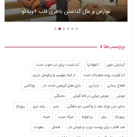
عوارض و علل گذاشتن باطری قلب +ویدئو
برچسب‌ها
آزمایش خون
آنفولانزا
آیا ماست برای تب خوب است
آیا کولیت روده خطرناک است
از کجا بفهمیم واریکوسل داریم
اطلاع رسانی
بارداری
بازی های گروهی خنده دار
بوتاکس
جوش
جوش چرکی در لاله گوش
حاملگی
دمای بدن نوزاد بعد از واکسن دو ماهگی
رحم
رشد ابرو
رپورتاژ
ریپورتاژ
زبان
زردچوبه
سرکه سیب
سینه
ضد افتاب برای پوست چرب و جوش دار
طحال
عفونت