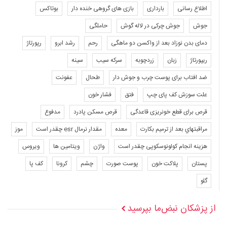
اطلاع رسانی
بارداری
بازی های گروهی خنده دار
بوتاکس
جوش
جوش چرکی در لاله گوش
حاملگی
دمای بدن نوزاد بعد از واکسن دو ماهگی
رحم
رشد ابرو
رپورتاژ
ریپورتاژ
زبان
زردچوبه
سرکه سیب
سینه
ضد افتاب برای پوست چرب و جوش دار
طحال
عفونت
علت سوزش کف پای چپ
فتق
فشار خون
قرص برای قطع خونریزی قاعدگی
قرص مسکن پادرد
مدفوع
مراقبتهاي بعد از ترميم بكارت
معده
مقدار نرمال esr چقدر است
موز
هزینه انجام کولونوسکوپی چقدر است
واژن
ویتامین ها
ویروس
پستان
پلاکت خون
پوست صورت
چشم
کرونا
کف پا
گلو
از پزشکان نبض‌ما بپرسید