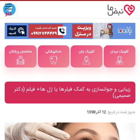
کلینیک مردان
کلینیک زنان
دندانپزشکی
ساختمان پزشکان
زیبایی و جوانسازی به کمک فیلرها یا ژل ها+ فیلم (دکتر
صمیمی)
به‌روز شده در تاریخ
12 آذر 1398