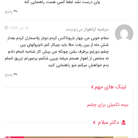
ولی درست نشد لطفا کسی هست راهنمایی کنه
پاسخ
مرضیه ازاهواز
می‌نویسد
30 تیر , 1398
سلام خوبی.من.چهار باربوتاکس کردم.دوبار پلاسمازل کردم بعداز
شش ماه.از.بین.رفت.حالا.باید.چیکار کنم تاچروکهای بین
چشم.دورلبم برطرف بشن چونکه من پیش کار شناسه انجام دادم
نه.مختص.از.اهواز هستم.میشه.چربی.شکمم برصورتم تزریق انجام
بدم خواهش میکنم منو راهنمایی کنید
پاسخ
لینک های مهم
بیمه تکمیلی برای چشم
دکتر سلام