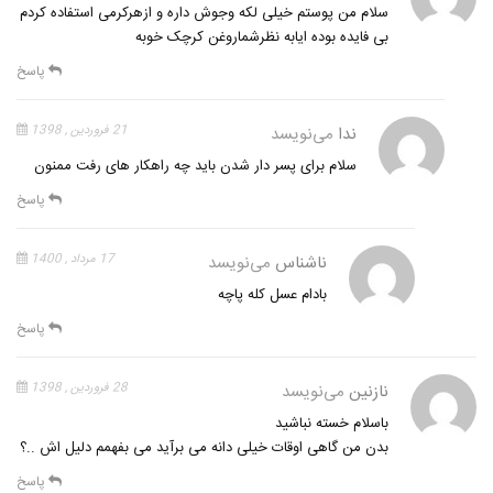
سلام من پوستم خیلی لکه وجوش داره و ازهرکرمی استفاده کردم
بی فایده بوده ایابه نظرشماروغن کرچک خوبه
پاسخ
ندا
می‌نویسد
21 فروردین , 1398
سلام برای پسر دار شدن باید چه راهکار های رفت ممنون
پاسخ
ناشناس
می‌نویسد
17 مرداد , 1400
بادام عسل کله پاچه
پاسخ
نازنین
می‌نویسد
28 فروردین , 1398
باسلام خسته نباشید
بدن من گاهی اوقات خیلی دانه می برآید می بفهمم دلیل اش ..؟
پاسخ