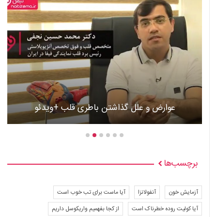
عوارض و علل گذاشتن باطری قلب +ویدئو
برچسب‌ها
آزمایش خون
آنفولانزا
آیا ماست برای تب خوب است
آیا کولیت روده خطرناک است
از کجا بفهمیم واریکوسل داریم