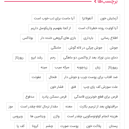
برچسب‌ها
آزمایش خون
آنفولانزا
آیا ماست برای تب خوب است
آیا کولیت روده خطرناک است
از کجا بفهمیم واریکوسل داریم
اطلاع رسانی
بارداری
بازی های گروهی خنده دار
بوتاکس
جوش
جوش چرکی در لاله گوش
حاملگی
دمای بدن نوزاد بعد از واکسن دو ماهگی
رحم
رشد ابرو
رپورتاژ
ریپورتاژ
زبان
زردچوبه
سرکه سیب
سینه
ضد افتاب برای پوست چرب و جوش دار
طحال
عفونت
علت سوزش کف پای چپ
فتق
فشار خون
قرص برای قطع خونریزی قاعدگی
قرص مسکن پادرد
مدفوع
مراقبتهاي بعد از ترميم بكارت
معده
مقدار نرمال esr چقدر است
موز
هزینه انجام کولونوسکوپی چقدر است
واژن
ویتامین ها
ویروس
پستان
پلاکت خون
پوست صورت
چشم
کرونا
کف پا