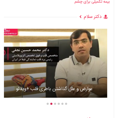
بیمه تکمیلی برای چشم
دکتر سلام
عوارض و علل گذاشتن باطری قلب +ویدئو