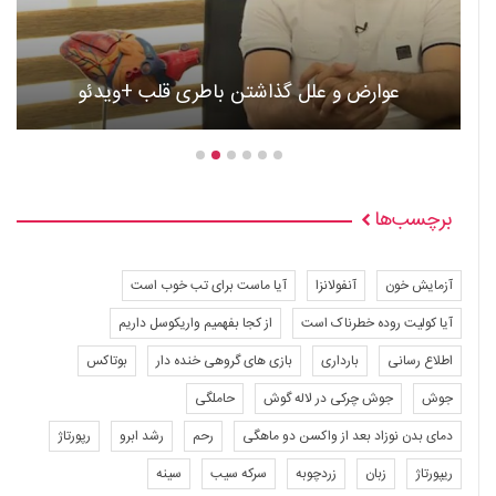
عوارض و علل گذاشتن باطری قلب +ویدئو
برچسب‌ها
آزمایش خون
آنفولانزا
آیا ماست برای تب خوب است
آیا کولیت روده خطرناک است
از کجا بفهمیم واریکوسل داریم
اطلاع رسانی
بارداری
بازی های گروهی خنده دار
بوتاکس
جوش
جوش چرکی در لاله گوش
حاملگی
دمای بدن نوزاد بعد از واکسن دو ماهگی
رحم
رشد ابرو
رپورتاژ
ریپورتاژ
زبان
زردچوبه
سرکه سیب
سینه