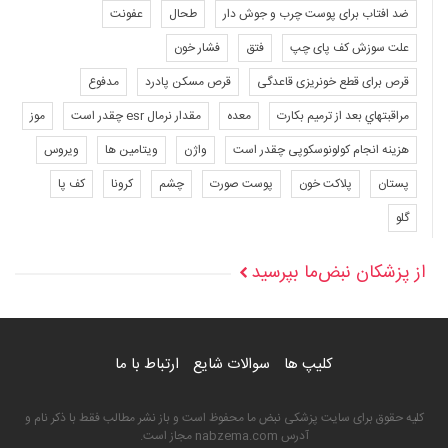
ضد افتاب برای پوست چرب و جوش دار
طحال
عفونت
علت سوزش کف پای چپ
فتق
فشار خون
قرص برای قطع خونریزی قاعدگی
قرص مسکن پادرد
مدفوع
مراقبتهاي بعد از ترميم بكارت
معده
مقدار نرمال esr چقدر است
موز
هزینه انجام کولونوسکوپی چقدر است
واژن
ویتامین ها
ویروس
پستان
پلاکت خون
پوست صورت
چشم
کرونا
کف پا
گلو
از پزشکان نبض‌ما بپرسید
کلیپ ها
سوالات شایع
ارتباط با ما
کلیه حقوق برای سایت پزشکی نبض ما محفوظ است و باز نشر مطالب فقط با ذکر نام و
آدرس nabzema.com مجاز است.