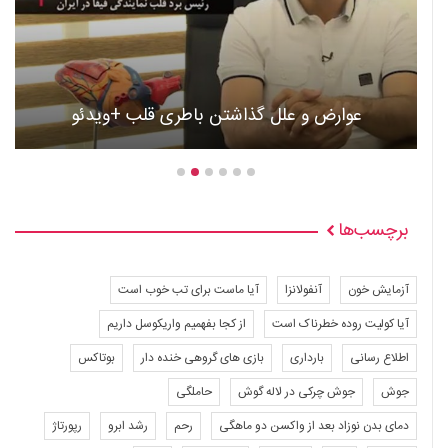
عوارض و علل گذاشتن باطری قلب +ویدئو
برچسب‌ها
آزمایش خون
آنفولانزا
آیا ماست برای تب خوب است
آیا کولیت روده خطرناک است
از کجا بفهمیم واریکوسل داریم
اطلاع رسانی
بارداری
بازی های گروهی خنده دار
بوتاکس
جوش
جوش چرکی در لاله گوش
حاملگی
دمای بدن نوزاد بعد از واکسن دو ماهگی
رحم
رشد ابرو
رپورتاژ