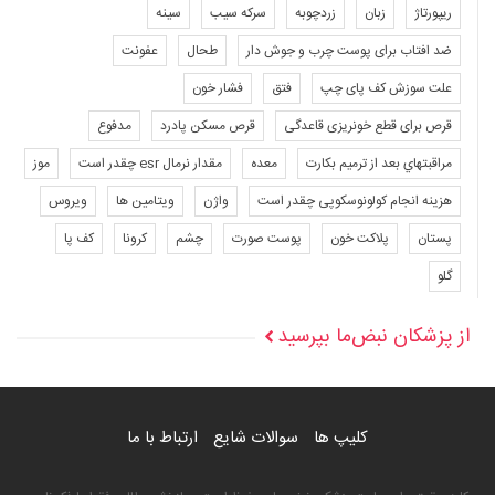
ریپورتاژ
زبان
زردچوبه
سرکه سیب
سینه
ضد افتاب برای پوست چرب و جوش دار
طحال
عفونت
علت سوزش کف پای چپ
فتق
فشار خون
قرص برای قطع خونریزی قاعدگی
قرص مسکن پادرد
مدفوع
مراقبتهاي بعد از ترميم بكارت
معده
مقدار نرمال esr چقدر است
موز
هزینه انجام کولونوسکوپی چقدر است
واژن
ویتامین ها
ویروس
پستان
پلاکت خون
پوست صورت
چشم
کرونا
کف پا
گلو
از پزشکان نبض‌ما بپرسید
کلیپ ها
سوالات شایع
ارتباط با ما