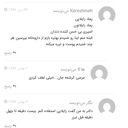
Kereshmeh
می‌نویسد
29 دی , 1396
پماد زایلاپی
پماد زایلانون
اسپری بی حس کننده دندان
البته منم اینا رو شنیدم بهتره بازم از داروخانه بپرسین هر
چند شنیدم پوست و تیره میکنه
پاسخ
هاکا
می‌نویسد
1 بهمن , 1396
مرسی کرشمه جان . خیلی لطف کردی
پاسخ
نگار
می‌نویسد
9 بهمن , 1396
دکتر به من گفت زایلاپی استفاده کنم. بیست دقیقه تا چهل
دقیقه قبل لیزر
پاسخ