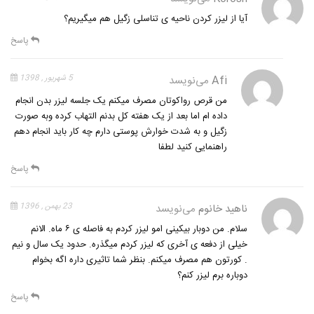
آیا از لیزر کردن ناحیه ی تناسلی زگیل هم میگیریم؟
پاسخ
Afi
می‌نویسد
5 شهریور , 1398
من قرص رواکوتان مصرف میکنم یک جلسه لیزر بدن انجام
داده ام اما بعد از یک هفته کل بدنم التهاب کرده وبه صورت
زگیل و به شدت خوارش پوستی دارم چه کار باید انجام دهم
راهنمایی کنید لطفا
پاسخ
ناهید خانوم
می‌نویسد
23 بهمن , 1396
سلام. من دوبار بیکینی امو لیزر کردم به فاصله ی ۶ ماه. الانم
خیلی از دفعه ی آخری که لیزر کردم میگذره. حدود یک سال و نیم
. کورتون هم مصرف میکنم. بنظر شما تاثیری داره اگه بخوام
دوباره برم لیزر کنم؟
پاسخ