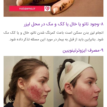
۸-وجود تاتو یا خال یا کک و مک در محل لیزر
انجام لیزر بدن ممکن است باعث کمرنگ شدن تاتو، خال و یا کک مک
شود. بنابراین باید از قبل به بیمار در مورد این مسئله تذکر داده شود.
۹-مصرف ایزوترتینویین