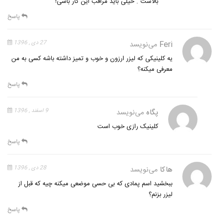
بالاست . خیلی باید مراقب این کار باشی!
پاسخ
Feri
می‌نویسد
27 دی , 1396
یه کلینیکی که لیزر ارزون و خوب و تمیز داشته باشه کسی به من
معرفی میکنه؟
پاسخ
پگاه
می‌نویسد
9 اسفند , 1396
کلینیک رازی خوب است
پاسخ
هاکا
می‌نویسد
28 دی , 1396
ببخشید اسم پمادی که بی حسی موضعی میکنه چیه که قبل از
لیزر بزنم؟
پاسخ