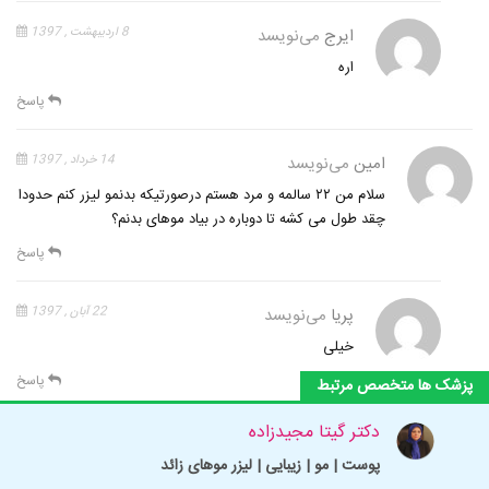
ایرج
می‌نویسد
8 اردیبهشت , 1397
اره
پاسخ
امین
می‌نویسد
14 خرداد , 1397
سلام من ۲۲ سالمه و مرد هستم درصورتیکه بدنمو لیزر کنم حدودا
چقد طول می کشه تا دوباره در بیاد موهای بدنم؟
پاسخ
پریا
می‌نویسد
22 آبان , 1397
خیلی
پاسخ
پزشک ها متخصص مرتبط
پوست | مو | زیبایی | لیزر موهای زائد
دکتر گیتا مجیدزاده
نازگل
می‌نویسد
29 آبان , 1397
پوست | مو | زیبایی | لیزر موهای زائد
باسلام