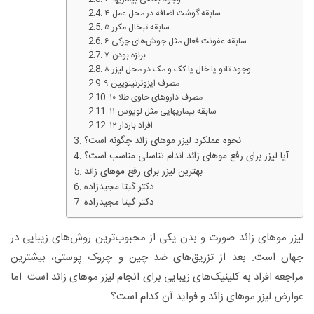
۴-سابقه گوشت اضافه در محل عمل
۵-سابقه تبخال مکرر
۶-سابقه عفونت فعال مثل جوش‌های چرکی
۷-برنزه بودن
۸-وجود تاتو یا خال یا کک و مک در محل لیزر
۹-مصرف ایزوترتینویین
۱۰-مصرف داروهای حاوی طلا
۱۱-سابقه بیماریهایی مثل لوپوس
۱۲-افراد باردار
نحوه عملکرد لیزر موهای زائد چگونه است؟
آیا لیزر برای رفع موهای زائد اندام تناسلی مناسب است؟
بهترین لیزر برای رفع موهای زائد
دکتر گیتا مجیدزاده
دکتر گیتا مجیدزاده
لیزر موهای زائد صورت و بدن یکی از محبوب‌ترین روش‌های زیبایی در
جهان است. بعد از تزریق‌های ضد چین‌ و چروک پوستی، بیشترین
مراجعه افراد به کلینیک‌های زیبایی برای انجام لیزر موهای زائد است. اما
عوارض لیزر موهای زائد و فواید آن کدام است؟