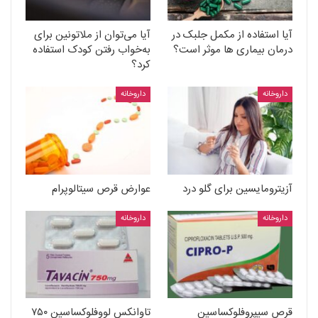
آیا استفاده از مکمل جلبک در
آیا می‌توان از ملاتونین برای
درمان بیماری ها موثر است؟
به‌خواب رفتن کودک استفاده
کرد؟
داروخانه
داروخانه
آزیترومایسین برای گلو درد
عوارض قرص سیتالوپرام
داروخانه
داروخانه
قرص سیپروفلوکساسین
تاوانکس لووفلوکساسین ۷۵۰