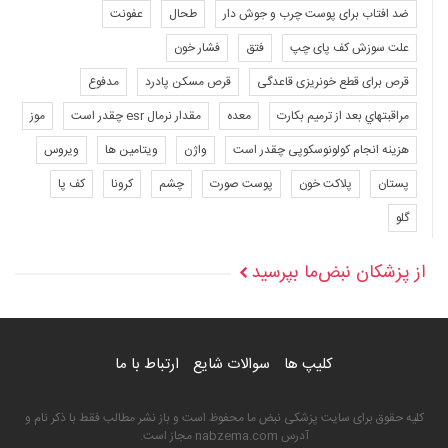
ضد افتاب برای پوست چرب و جوش دار
طحال
عفونت
علت سوزش کف پای چپ
فتق
فشار خون
قرص برای قطع خونریزی قاعدگی
قرص مسکن پادرد
مدفوع
مراقبتهاي بعد از ترميم بكارت
معده
مقدار نرمال esr چقدر است
موز
هزینه انجام کولونوسکوپی چقدر است
واژن
ویتامین ها
ویروس
پستان
پلاکت خون
پوست صورت
چشم
کرونا
کف پا
گلو
از پزشکان نبض‌ما بپرسید
کلیپ ها
سوالات شایع
ارتباط با ما
کلیه حقوق برای سایت پزشکی نبض ما محفوظ است و باز نشر مطالب فقط با ذکر نام و
آدرس nabzema.com مجاز است.