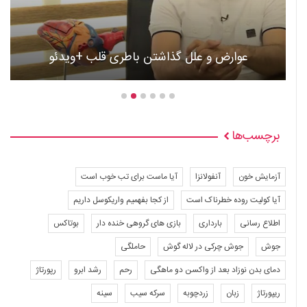
عوارض و علل گذاشتن باطری قلب +ویدئو
برچسب‌ها
آزمایش خون
آنفولانزا
آیا ماست برای تب خوب است
آیا کولیت روده خطرناک است
از کجا بفهمیم واریکوسل داریم
اطلاع رسانی
بارداری
بازی های گروهی خنده دار
بوتاکس
جوش
جوش چرکی در لاله گوش
حاملگی
دمای بدن نوزاد بعد از واکسن دو ماهگی
رحم
رشد ابرو
رپورتاژ
ریپورتاژ
زبان
زردچوبه
سرکه سیب
سینه