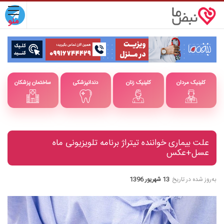
کلینیک مردان
کلینیک زنان
دندانپزشکی
ساختمان پزشکان
علت بیماری خواننده تیتراژ برنامه تلویزیونی ماه
عسل+عکس
به‌روز شده در تاریخ
13 شهریور 1396