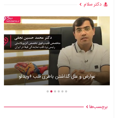
دکتر سلام
عوارض و علل گذاشتن باطری قلب +ویدئو
برچسب‌ها