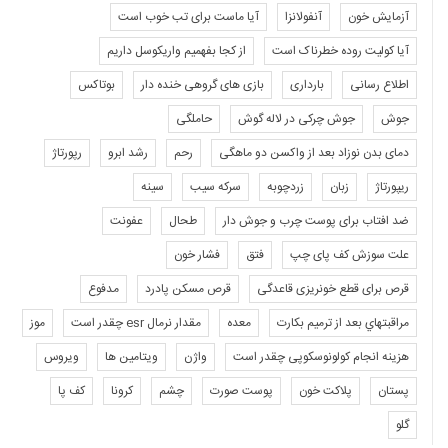
آزمایش خون
آنفولانزا
آیا ماست برای تب خوب است
آیا کولیت روده خطرناک است
از کجا بفهمیم واریکوسل داریم
اطلاع رسانی
بارداری
بازی های گروهی خنده دار
بوتاکس
جوش
جوش چرکی در لاله گوش
حاملگی
دمای بدن نوزاد بعد از واکسن دو ماهگی
رحم
رشد ابرو
رپورتاژ
ریپورتاژ
زبان
زردچوبه
سرکه سیب
سینه
ضد افتاب برای پوست چرب و جوش دار
طحال
عفونت
علت سوزش کف پای چپ
فتق
فشار خون
قرص برای قطع خونریزی قاعدگی
قرص مسکن پادرد
مدفوع
مراقبتهاي بعد از ترميم بكارت
معده
مقدار نرمال esr چقدر است
موز
هزینه انجام کولونوسکوپی چقدر است
واژن
ویتامین ها
ویروس
پستان
پلاکت خون
پوست صورت
چشم
کرونا
کف پا
گلو