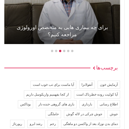
عوارض و علل گذاشتن باطری قلب +ویدئو
برچسب‌ها
آزمایش خون
آنفولانزا
آیا ماست برای تب خوب است
آیا کولیت روده خطرناک است
از کجا بفهمیم واریکوسل داریم
اطلاع رسانی
بارداری
بازی های گروهی خنده دار
بوتاکس
جوش
جوش چرکی در لاله گوش
حاملگی
دمای بدن نوزاد بعد از واکسن دو ماهگی
رحم
رشد ابرو
رپورتاژ