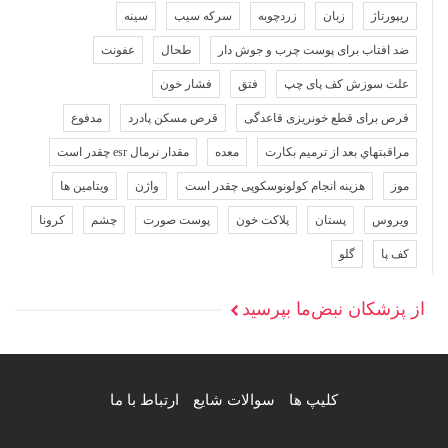
ریپورتاژ
زبان
زردچوبه
سرکه سیب
سینه
ضد افتاب برای پوست چرب و جوش دار
طحال
عفونت
علت سوزش کف پای چپ
فتق
فشار خون
قرص برای قطع خونریزی قاعدگی
قرص مسکن پادرد
مدفوع
مراقبتهاي بعد از ترميم بكارت
معده
مقدار نرمال esr چقدر است
موز
هزینه انجام کولونوسکوپی چقدر است
واژن
ویتامین ها
ویروس
پستان
پلاکت خون
پوست صورت
چشم
کرونا
کف پا
گلو
از پزشکان نبض‌ما بپرسید
کلیپ ها
سوالات شایع
ارتباط با ما