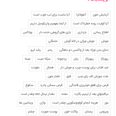
آزمایش خون
آنفولانزا
آیا ماست برای تب خوب است
آیا کولیت روده خطرناک است
از کجا بفهمیم واریکوسل داریم
اطلاع رسانی
بارداری
بازی های گروهی خنده دار
بوتاکس
جوش
جوش چرکی در لاله گوش
حاملگی
دمای بدن نوزاد بعد از واکسن دو ماهگی
رحم
رشد ابرو
رپورتاژ
ریپورتاژ
زبان
زردچوبه
سرکه سیب
سینه
ضد افتاب برای پوست چرب و جوش دار
طحال
عفونت
علت سوزش کف پای چپ
فتق
فشار خون
قرص برای قطع خونریزی قاعدگی
قرص مسکن پادرد
مدفوع
مراقبتهاي بعد از ترميم بكارت
معده
مقدار نرمال esr چقدر است
موز
هزینه انجام کولونوسکوپی چقدر است
واژن
ویتامین ها
ویروس
پستان
پلاکت خون
پوست صورت
چشم