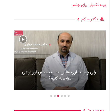
بیمه تکمیلی برای چشم
دکتر سلام
عوارض و علل گذاشتن باطری قلب +ویدئو
برچسب‌ها