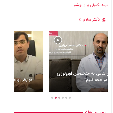
بیمه تکمیلی برای چشم
دکتر سلام
عوارض و علل گذاشتن باطری قلب +ویدئو
برچسب‌ها