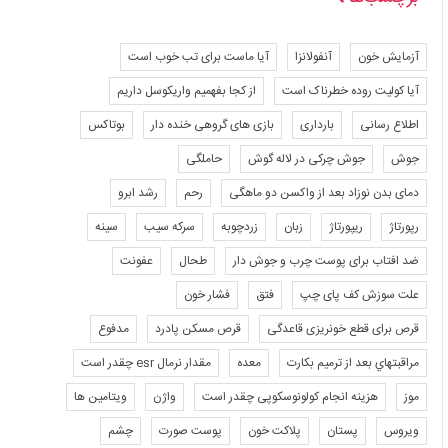
آزمایش خون
آنفولانزا
آیا ماست برای تب خوب است
آیا کولیت روده خطرناک است
از کجا بفهمیم واریکوسل داریم
اطلاع رسانی
بارداری
بازی های گروهی خنده دار
بوتاکس
جوش
جوش چرکی در لاله گوش
حاملگی
دمای بدن نوزاد بعد از واکسن دو ماهگی
رحم
رشد ابرو
رپورتاژ
ریپورتاژ
زبان
زردچوبه
سرکه سیب
سینه
ضد افتاب برای پوست چرب و جوش دار
طحال
عفونت
علت سوزش کف پای چپ
فتق
فشار خون
قرص برای قطع خونریزی قاعدگی
قرص مسکن پادرد
مدفوع
مراقبتهاي بعد از ترميم بكارت
معده
مقدار نرمال esr چقدر است
موز
هزینه انجام کولونوسکوپی چقدر است
واژن
ویتامین ها
ویروس
پستان
پلاکت خون
پوست صورت
چشم