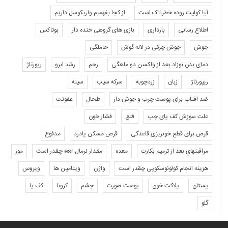
آیا کولیت روده خطرناک است
از کجا بفهمیم واریکوسل داریم
اطلاع رسانی
بارداری
بازی های گروهی خنده دار
بوتاکس
جوش
جوش چرکی در لاله گوش
حاملگی
دمای بدن نوزاد بعد از واکسن دو ماهگی
رحم
رشد ابرو
رپورتاژ
ریپورتاژ
زبان
زردچوبه
سرکه سیب
سینه
ضد افتاب برای پوست چرب و جوش دار
طحال
عفونت
علت سوزش کف پای چپ
فتق
فشار خون
قرص برای قطع خونریزی قاعدگی
قرص مسکن پادرد
مدفوع
مراقبتهاي بعد از ترميم بكارت
معده
مقدار نرمال esr چقدر است
موز
هزینه انجام کولونوسکوپی چقدر است
واژن
ویتامین ها
ویروس
پستان
پلاکت خون
پوست صورت
چشم
کرونا
کف پا
گلو