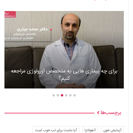
ری هایی به متخصص اورولوژی مراجعه
کنیم؟
عوارض و عل
برچسب‌ها
آزمایش خون
آنفولانزا
آیا ماست برای تب خوب است