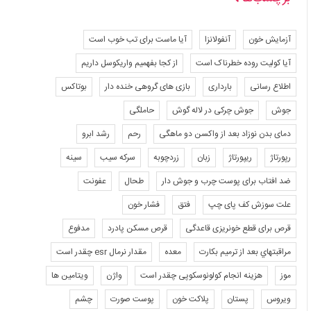
آزمایش خون
آنفولانزا
آیا ماست برای تب خوب است
آیا کولیت روده خطرناک است
از کجا بفهمیم واریکوسل داریم
اطلاع رسانی
بارداری
بازی های گروهی خنده دار
بوتاکس
جوش
جوش چرکی در لاله گوش
حاملگی
دمای بدن نوزاد بعد از واکسن دو ماهگی
رحم
رشد ابرو
رپورتاژ
ریپورتاژ
زبان
زردچوبه
سرکه سیب
سینه
ضد افتاب برای پوست چرب و جوش دار
طحال
عفونت
علت سوزش کف پای چپ
فتق
فشار خون
قرص برای قطع خونریزی قاعدگی
قرص مسکن پادرد
مدفوع
مراقبتهاي بعد از ترميم بكارت
معده
مقدار نرمال esr چقدر است
موز
هزینه انجام کولونوسکوپی چقدر است
واژن
ویتامین ها
ویروس
پستان
پلاکت خون
پوست صورت
چشم