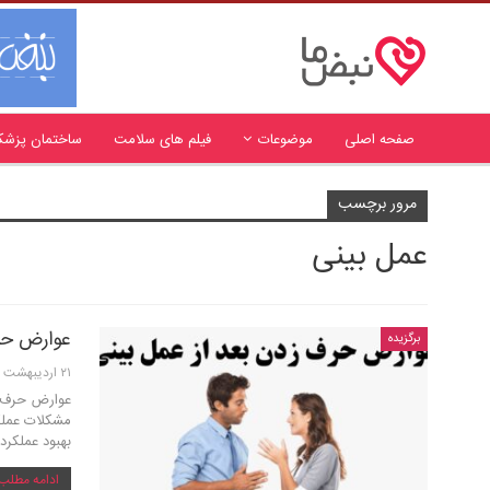
صفحه اصلی
موضوعات
فیلم های سلامت
ساختمان پزشک
مرور برچسب
عمل بینی
عوارض حر
برگزیده
۲۱ اردیبهشت ۱۴۰۰
عوارض حرف ز
مشکلات عملکر
بهبود عملکرد
ادامه مطلب .